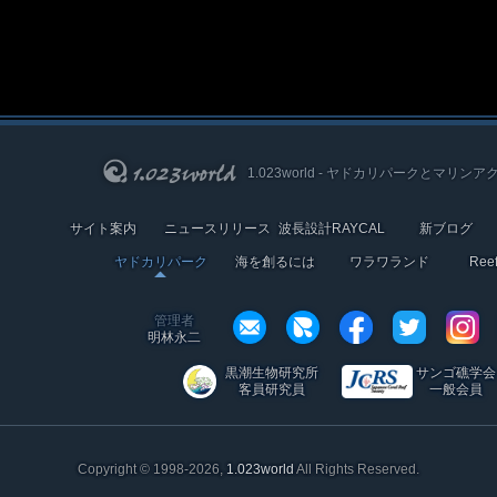
1.023world - ヤドカリパークとマリンア
サイト案内
ニュースリリース
波長設計RAYCAL
新ブログ
ヤドカリパーク
海を創るには
ワラワランド
Re
管理者
明林永二
黒潮生物研究所
サンゴ礁学会
客員研究員
一般会員
Copyright © 1998-2026,
1.023world
All Rights Reserved.