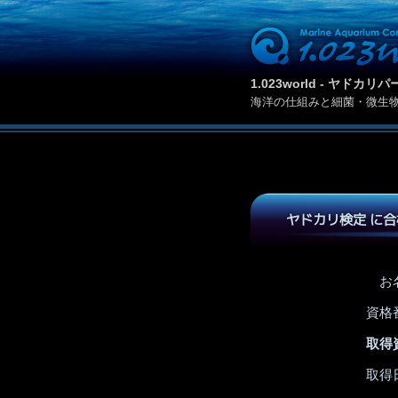
1.023world - ヤド
海洋の仕組みと細菌・微生
ヤドカリ検定 に
お
資格
取得
取得