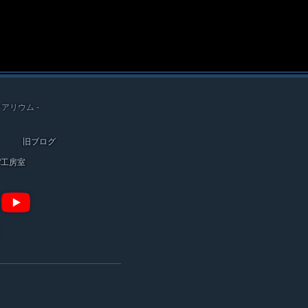
クアリウム -
旧ブログ
ef工房室