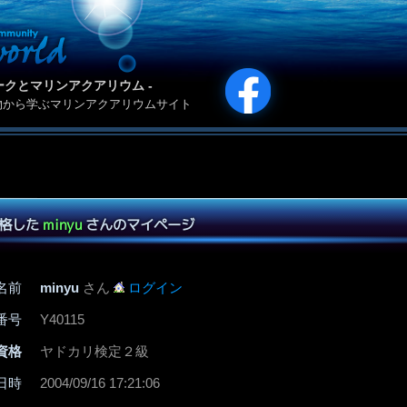
カリパークとマリンアクアリウム -
物から学ぶマリンアクアリウムサイト
合格した
minyu
さんのマイページ
名前
minyu
さん
ログイン
番号
Y40115
資格
ヤドカリ検定２級
日時
2004/09/16 17:21:06