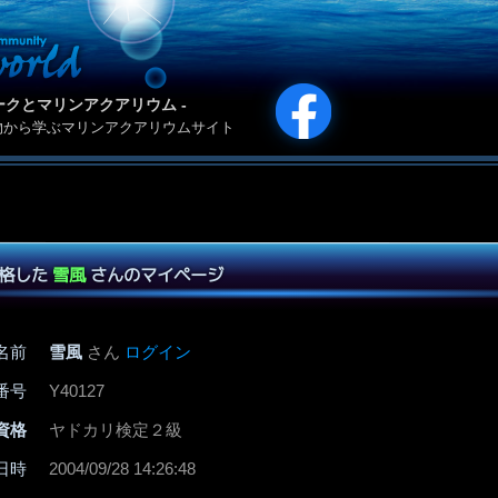
カリパークとマリンアクアリウム -
物から学ぶマリンアクアリウムサイト
合格した
雪風
さんのマイページ
名前
雪風
さん
ログイン
番号
Y40127
資格
ヤドカリ検定２級
日時
2004/09/28 14:26:48