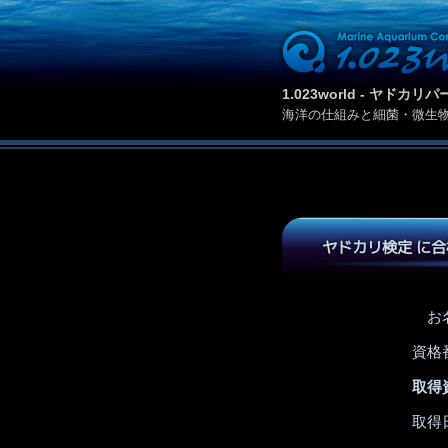
1.023world - ヤド
海洋の仕組みと細菌・微生
ヤドカリ検定 に
お
資格
取得
取得