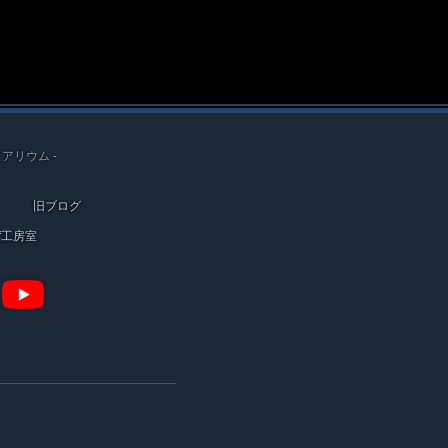
クアリウム -
旧ブログ
ef工房室