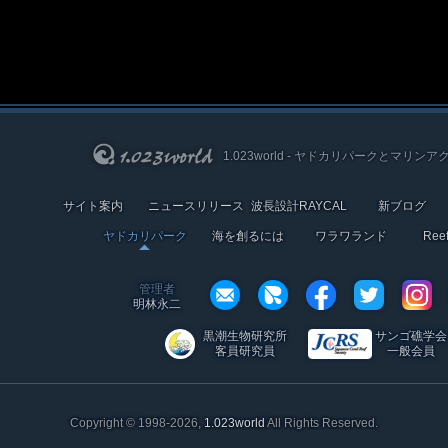
1.023world - ヤドカリパークとマリンア
サイト案内
ニュースリリース
波長設計RAYCAL
新ブログ
ヤドカリパーク
海を創るには
ワラワランド
Re
管理者
明林永二
黒潮生物研究所
サンゴ礁学会
客員研究員
一般会員
Copyright © 1998-2026,
1.023world
All Rights Reserved.