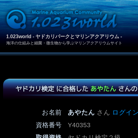
1.023world - ヤドカリパークとマリンアクアリウム -
海洋の仕組みと細菌・微生物から学ぶマリンアクアリウムサイト
ヤドカリ検定 に合格した
あやたん
さんの
お名前
あやたん
さん
ログイ
資格番号
Y40353
取得資格
ヤドカリ検定２級