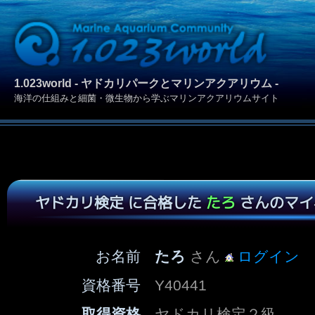
1.023world - ヤドカリパークとマリンアクアリウム -
海洋の仕組みと細菌・微生物から学ぶマリンアクアリウムサイト
ヤドカリ検定 に合格した
たろ
さんのマイ
お名前
たろ
さん
ログイン
資格番号
Y40441
取得資格
ヤドカリ検定２級