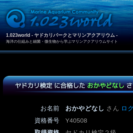
1.023world - ヤドカリパークとマリンアクアリウム -
海洋の仕組みと細菌・微生物から学ぶマリンアクアリウムサイト
ヤドカリ検定 に合格した
おかやどなし
さ
お名前
おかやどなし
さん
ロ
資格番号
Y40508
取得資格
ヤドカリ検定２級