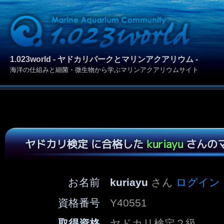
1.023world - ヤドカリパークとマリンアクアリウム -
海洋の仕組みと細菌・微生物から学ぶマリンアクアリウムサイト
ヤドカリ検定 に合格した
kuriayu
さんの
お名前
kuriayu
さん
ログイン
資格番号
Y40551
取得資格
ヤドカリ検定２級