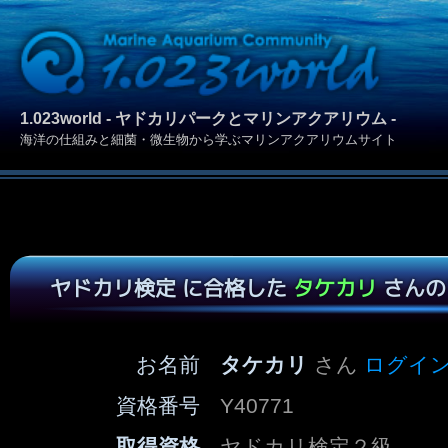
1.023world - ヤドカリパークとマリンアクアリウム -
海洋の仕組みと細菌・微生物から学ぶマリンアクアリウムサイト
ヤドカリ検定 に合格した
タケカリ
さんの
お名前
タケカリ
さん
ログイ
資格番号
Y40771
取得資格
ヤドカリ検定２級