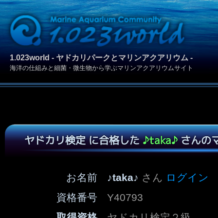
1.023world - ヤドカリパークとマリンアクアリウム -
海洋の仕組みと細菌・微生物から学ぶマリンアクアリウムサイト
ヤドカリ検定 に合格した
♪taka♪
さんの
お名前
♪taka♪
さん
ログイン
資格番号
Y40793
取得資格
ヤドカリ検定２級