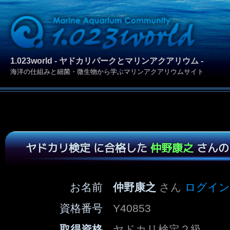
1.023world - ヤドカリパークとマリンアクアリウム -
海洋の仕組みと細菌・微生物から学ぶマリンアクアリウムサイト
ヤドカリ検定 に合格した
仲野康之
さんの
お名前
仲野康之
さん
ログイン
資格番号
Y40853
取得資格
ヤドカリ検定２級