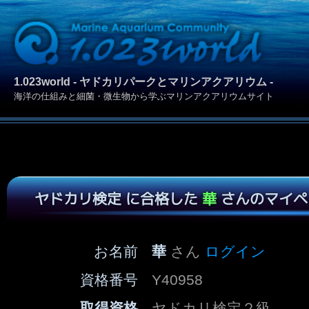
1.023world - ヤドカリパークとマリンアクアリウム -
海洋の仕組みと細菌・微生物から学ぶマリンアクアリウムサイト
ヤドカリ検定 に合格した
華
さんのマイペ
お名前
華
さん
ログイン
資格番号
Y40958
取得資格
ヤドカリ検定２級