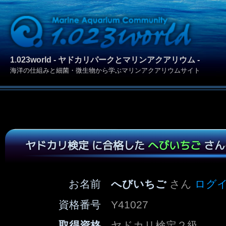
1.023world - ヤドカリパークとマリンアクアリウム -
海洋の仕組みと細菌・微生物から学ぶマリンアクアリウムサイト
ヤドカリ検定 に合格した
へびいちご
さん
お名前
へびいちご
さん
ログ
資格番号
Y41027
取得資格
ヤドカリ検定２級