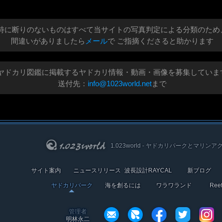
特に断りのないものはすべて当サイトの写真判定による分類のため
間違いがありましたら
メール
で ご指摘くださると助かります
ヤドカリ図鑑に掲載するヤドカリ情報・動画・画像を募集していま
送付先：
info@1023world.net
まで
1.023world - ヤドカリパークとマリンア
サイト案内
ニュースリリース
波長設計RAYCAL
新ブログ
ヤドカリパーク
海を創るには
ワラワランド
Re
管理者
明林永二