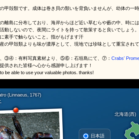
の甲殻類です。成体は巻き貝の類いを背負いませんが、幼体の一
の離島に分布しており、海岸からほど近い草むらや藪の中、時に
活動しないので、夜間にライトを持って散策すると良いでしょう
に素手で触らないこと。指がもげます汗
産の甲殻類よりも味が濃厚として、現地では珍味として重宝され
、③④：有料写真素材より、⑤⑥：石垣島にて、⑦：
Crabs' Prom
提供された皆様へ心から感謝申し上げます！
to be able to use your valuable photos. thanks!
atro
(Linnaeus, 1767)
ニ
北海道(西)
日本語