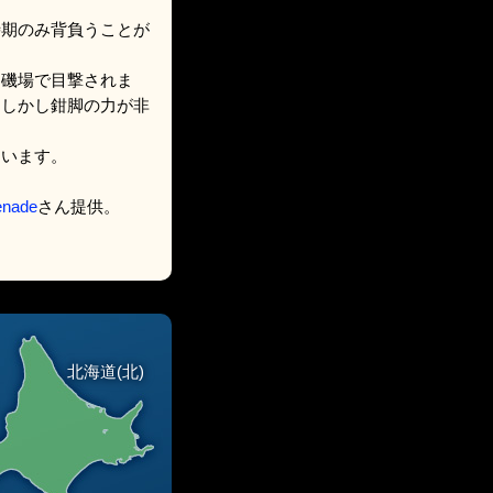
時期のみ背負うことが
は磯場で目撃されま
。しかし鉗脚の力が非
ています。
enade
さん提供。
北海道(北)