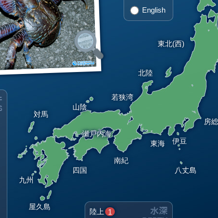
English
東北(西)
北陸
若狭湾
山陰
対馬
房
瀬戸内海
伊豆
東海
南紀
四国
八丈島
九州
屋久島
陸上
1