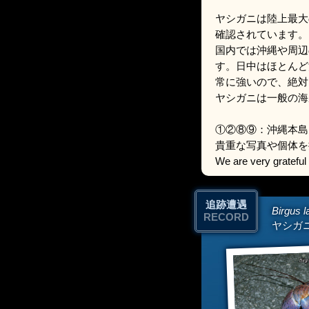
ヤシガニは陸上最大
確認されています。
国内では沖縄や周辺
す。日中はほとんど
常に強いので、絶対
ヤシガニは一般の海
①②⑧⑨：沖縄本島
貴重な写真や個体を
We are very grateful 
追跡遭遇
Birgus l
RECORD
ヤシガ