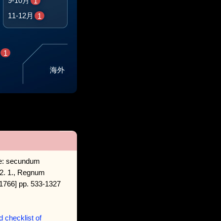
9-10月
1
11-12月
1
1
海外
rae: secundum
 12. 1., Regnum
 [1766] pp. 533-1327
d checklist of