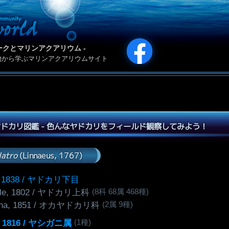
カリパークとマリンアクアリウム -
物から学ぶマリンアクアリウムサイト
ドカリ図鑑 - 色んなヤドカリをフィールド観察してみよう！
latro
(Linnaeus, 1767)
, 1838 / ヤドカリ下目
(8科 68属 468種)
ille, 1802 / ヤドカリ上科
(2属 9種)
na, 1851 / オカヤドカリ科
(1種)
, 1816 / ヤシガニ属