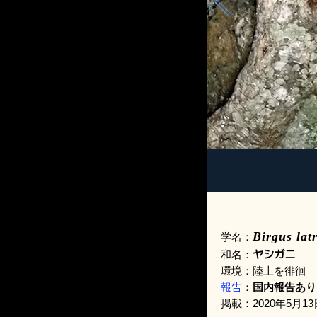
Birgus lat
学名：
ヤシガニ
和名：
環境：陸上を徘徊
報告
：
国内報告あり
掲載：2020年5月13