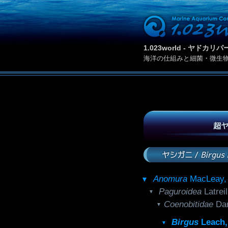
1.023world - ヤド
海洋の仕組みと細菌・微生
超ヤ
ヤシガニ /
Birgus 
Anomura
MacLeay
Paguroidea
Latre
Coenobitidae
Da
Birgus
Leach