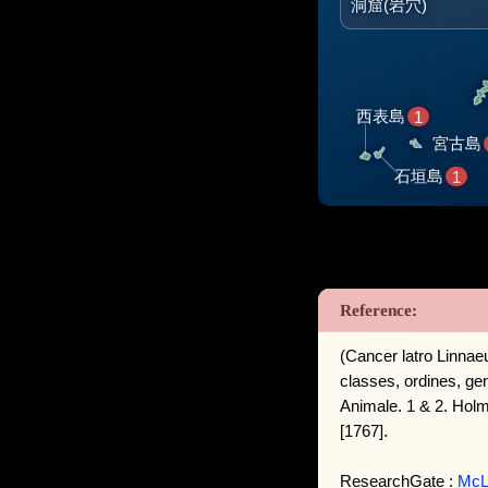
洞窟(岩穴)
西表島
1
宮古島
石垣島
1
(Cancer latro Linnae
classes, ordines, ge
Animale. 1 & 2. Holmi
[1767].
ResearchGate :
McLa