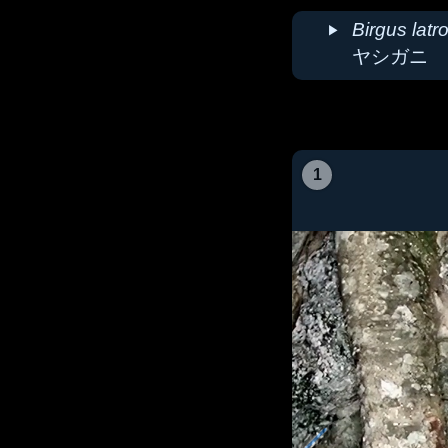
Birgus latr
ヤシガニ
1