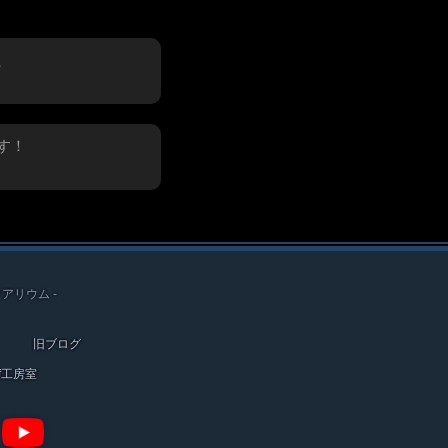
、
す！
クアリウム -
旧ブログ
ef工房室