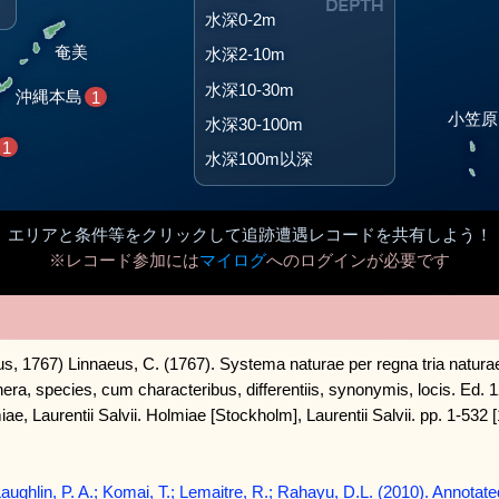
水深0-2m
奄美
水深2-10m
水深10-30m
沖縄本島
1
小笠原
水深30-100m
1
水深100m以深
エリアと条件等をクリックして追跡遭遇レコードを共有しよう！
※レコード参加には
マイログ
へのログインが必要です
us, 1767) Linnaeus, C. (1767). Systema naturae per regna tria natu
nera, species, cum characteribus, differentiis, synonymis, locis. Ed.
ae, Laurentii Salvii. Holmiae [Stockholm], Laurentii Salvii. pp. 1-532
ughlin, P. A.; Komai, T.; Lemaitre, R.; Rahayu, D.L. (2010). Annotate