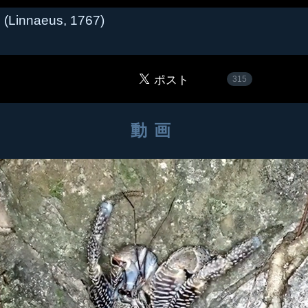
o
(Linnaeus, 1767)
315
動画