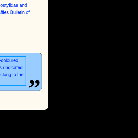
ostylidae and
les Bulletin of