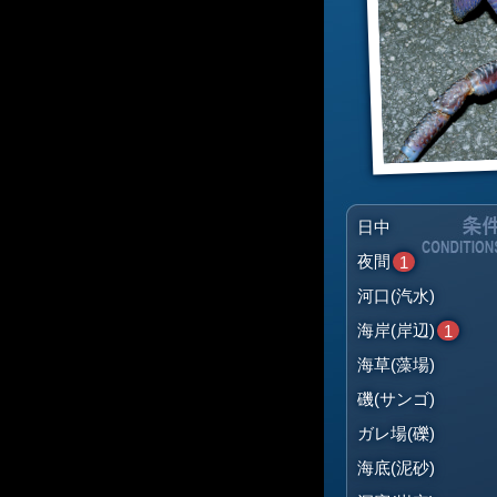
日中
夜間
1
河口(汽水)
海岸(岸辺)
1
海草(藻場)
磯(サンゴ)
ガレ場(礫)
海底(泥砂)