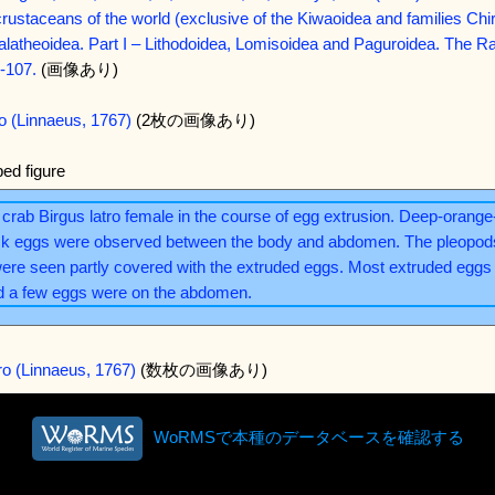
staceans of the world (exclusive of the Kiwaoidea and families Chir
latheoidea. Part I – Lithodoidea, Lomisoidea and Paguroidea. The Raff
5-107.
(画像あり)
ro (Linnaeus, 1767)
(2枚の画像あり)
ed figure
tro (Linnaeus, 1767)
(数枚の画像あり)
WoRMSで本種のデータベースを確認する