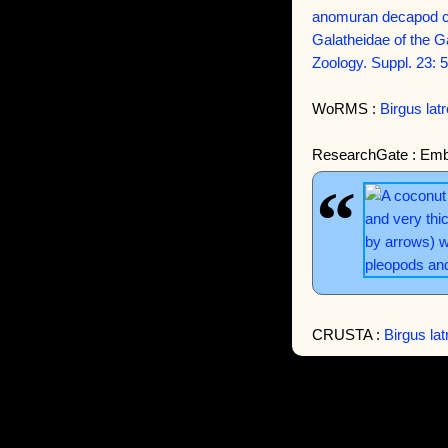
anomuran decapod cru
Galatheidae of the Ga
Zoology. Suppl. 23: 
WoRMS :
Birgus lat
ResearchGate : Emb
CRUSTA :
Birgus la