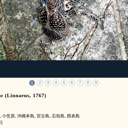
1
2
3
4
5
6
7
8
9
ro
(Linnaeus, 1767)
, 小笠原, 沖縄本島, 宮古島, 石垣島, 西表島
日