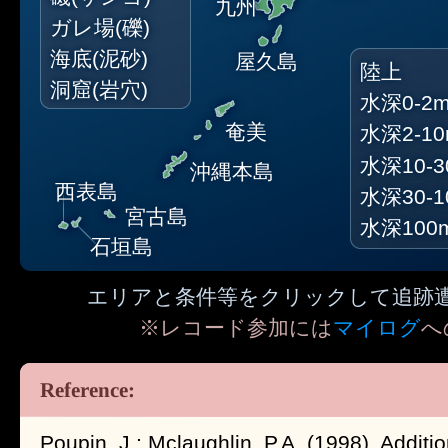
九州
ガレ場(礫)
海底(泥砂)
屋久島
陸上
洞窟(岩穴)
水深0-2
奄美
水深2-1
水深10-3
沖縄本島
西表島
水深30-1
宮古島
水深100
石垣島
エリアと条件等をクリックして追跡
※レコード参加には
マイログ
へ
Poupin, J.; Mclaughlin, P.A. (1998). Addit