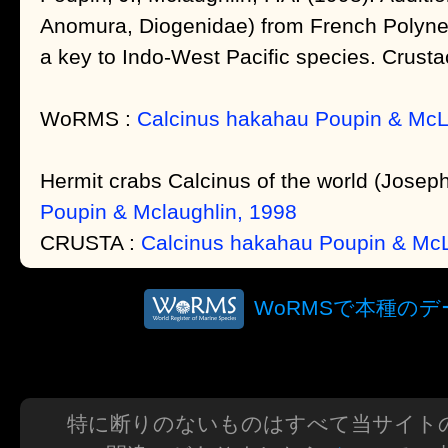
Anomura, Diogenidae) from French Polynes
a key to Indo-West Pacific species. Crust
WoRMS :
Calcinus hakahau Poupin & McL
Hermit crabs Calcinus of the world (Jose
Poupin & Mclaughlin, 1998
CRUSTA :
Calcinus hakahau Poupin & Mc
WoRMSで本種の
特に断りのないものはすべて当サイト