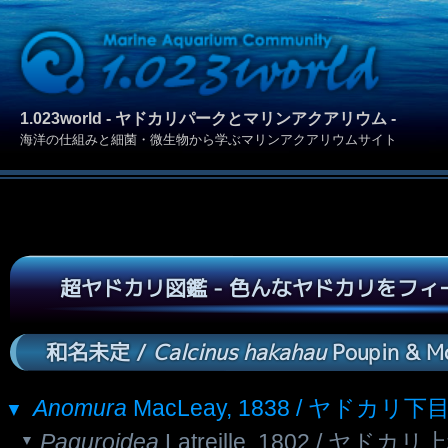
1.023world - ヤドカリパークとマリンアクアリウム -
海洋の仕組みと細菌・微生物から学ぶマリンアクアリウムサイト
超ヤドカリ図鑑 - 色んなヤドカリをフ
和名未定 /
Calcinus hakahau
Poupin & Mc
Anomura
MacLeay, 1838 / ヤドカリ下
Paguroidea
Latreille, 1802 / ヤドカリ