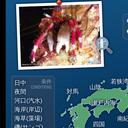
若狭
日中
山陰
対馬
夜間
河口(汽水)
瀬戸内海
海岸(岸辺)
海草(藻場)
南
四国
磯(サンゴ)