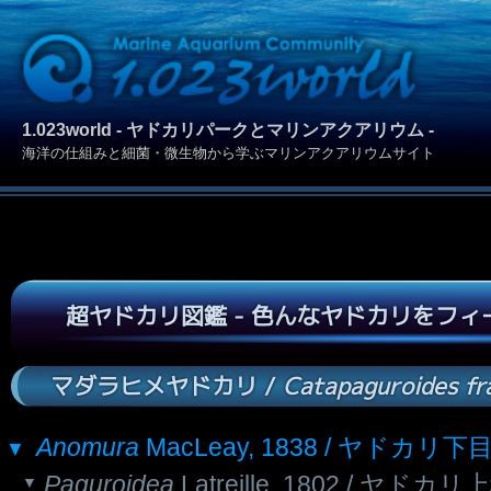
1.023world - ヤドカリパークとマリンアクアリウム -
海洋の仕組みと細菌・微生物から学ぶマリンアクアリウムサイト
超ヤドカリ図鑑 - 色んなヤドカリをフ
マダラヒメヤドカリ /
Catapaguroides fra
Anomura
MacLeay, 1838 / ヤドカリ下
Paguroidea
Latreille, 1802 / ヤドカリ