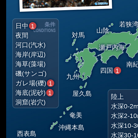
若狭
日中
1
山陰
対馬
夜間
河口(汽水)
瀬戸内海
海岸(岸辺)
海草(藻場)
南
四国
1
磯(サンゴ)
九州
ガレ場(礫)
1
海底(泥砂)
1
屋久島
陸上
洞窟(岩穴)
水深0-2
奄美
水深2-1
水深10-3
沖縄本島
西表島
水深30-1