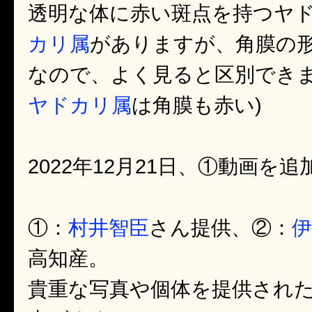
透明な体に赤い斑点を持つヤ
カリ属
がありますが、角膜の
なので、よく見ると区別できま
ヤドカリ属
は角膜も赤い)
2022年12月21日、①動画を
①：
村井智臣
さん提供、②：
伊
高知産。
貴重な写真や個体を提供され