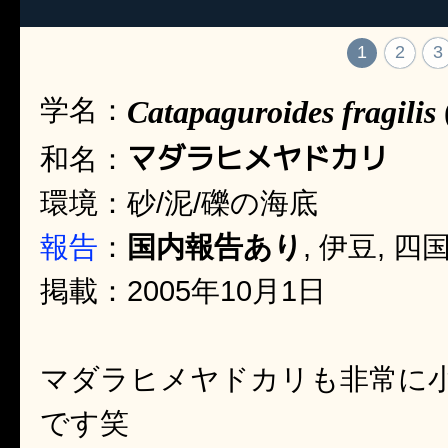
1
2
3
学名：
Catapaguroides fragilis
マダラヒメヤドカリ
和名：
環境：砂/泥/礫の海底
報告
：
国内報告あり
, 伊豆, 四
掲載：2005年10月1日
マダラヒメヤドカリも非常に
です笑