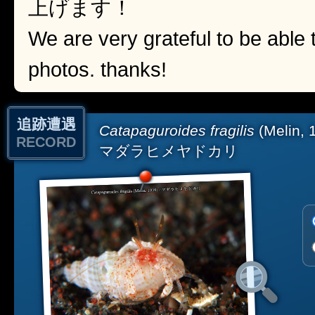
上げます！
We are very grateful to be able 
photos. thanks!
追跡遭遇
Catapaguroides fragilis
(Melin, 
RECORD
マダラヒメヤドカリ