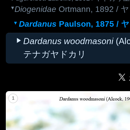
Diogenidae
Ortmann, 1892 
Dardanus
Paulson, 1875 
Dardanus woodmasoni
(Al
テナガヤドカリ
1