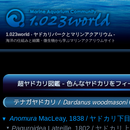
1.023world - ヤドカリパークとマリンアクアリウム -
海洋の仕組みと細菌・微生物から学ぶマリンアクアリウムサイト
超ヤドカリ図鑑 - 色んなヤドカリをフ
テナガヤドカリ /
Dardanus woodmasoni
Anomura
MacLeay, 1838 / ヤドカリ下
Paguroidea
Latreille, 1802 / ヤドカリ