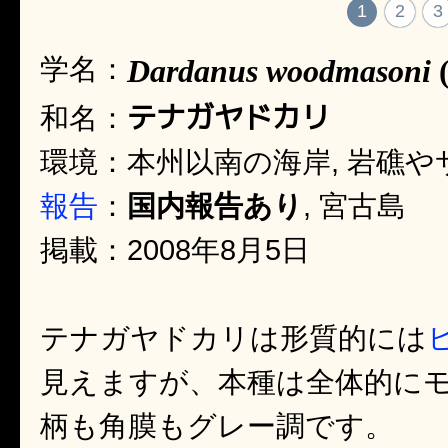
1
2
3
学名：
Dardanus woodmasoni
(
テナガヤドカリ
和名：
環境：本州以南の海岸, 岩礁や
報告
：
国内報告あり
, 宮古島
掲載：2008年8月5日
テナガヤドカリは形質的には
見えますが、本種は全体的に
柄も角膜もグレー調です。