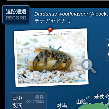
追跡遭遇
Dardanus woodmasoni
(Alcock,
RECORD
テナガヤドカリ
若狭
日中
山陰
対馬
夜間