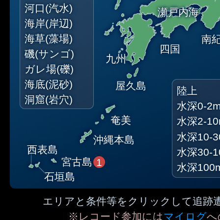
河口(汽水)
瀬戸内海
海岸(岸辺)
海草(藻場)
南
四国
磯(サンゴ)
九州
ガレ場(礫)
海底(泥砂)
屋久島
陸上
洞窟(岩穴)
水深0-2
奄美
水深2-1
水深10-3
沖縄本島
西表島
水深30-1
宮古島
1
水深100
石垣島
エリアと条件等をクリックして追跡
※レコード参加には
マイログ
へ