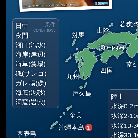
若狭
日中
山陰
対馬
夜間
河口(汽水)
瀬戸内海
海岸(岸辺)
海草(藻場)
南
四国
磯(サンゴ)
九州
ガレ場(礫)
海底(泥砂)
屋久島
陸上
洞窟(岩穴)
水深0-2
奄美
水深2-1
水深10-3
沖縄本島
1
西表島
水深30-1