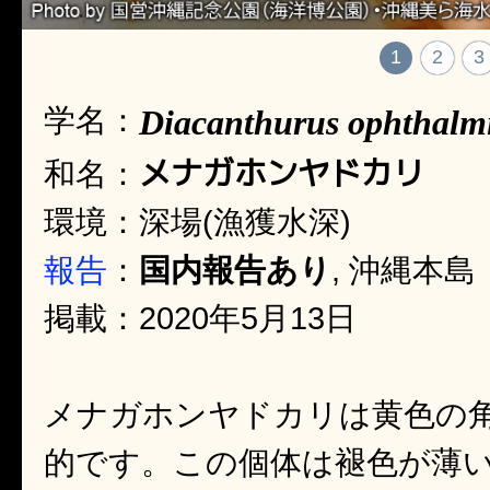
1
2
3
学名：
Diacanthurus ophthalm
メナガホンヤドカリ
和名：
環境：深場(漁獲水深)
報告
：
国内報告あり
, 沖縄本島
掲載：2020年5月13日
メナガホンヤドカリは黄色の
的です。この個体は褪色が薄