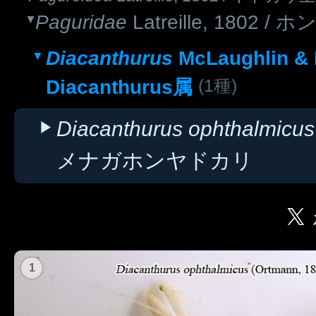
Paguridae
Latreille, 1802
Diacanthurus
McLaughlin & F
(1種)
Diacanthurus属
Diacanthurus ophthalmicus
メナガホンヤドカリ
1