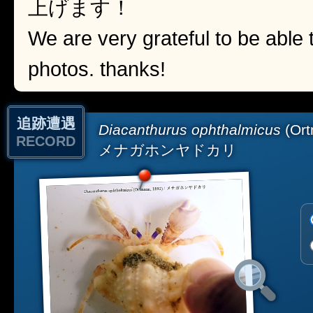
上げます！
We are very grateful to be able 
photos. thanks!
追跡遭遇
Diacanthurus ophthalmicus
(Ort
RECORD
メナガホンヤドカリ