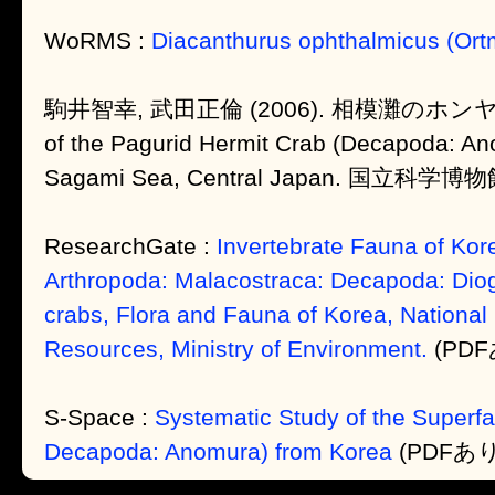
WoRMS :
Diacanthurus ophthalmicus (Ort
駒井智幸, 武田正倫 (2006). 相模灘のホン
of the Pagurid Hermit Crab (Decapoda: An
Sagami Sea, Central Japan. 国立科学博物館
ResearchGate :
Invertebrate Fauna of Ko
Arthropoda: Malacostraca: Decapoda: Diog
crabs, Flora and Fauna of Korea, National I
Resources, Ministry of Environment.
(PDF
S-Space :
Systematic Study of the Superf
Decapoda: Anomura) from Korea
(PDFあり