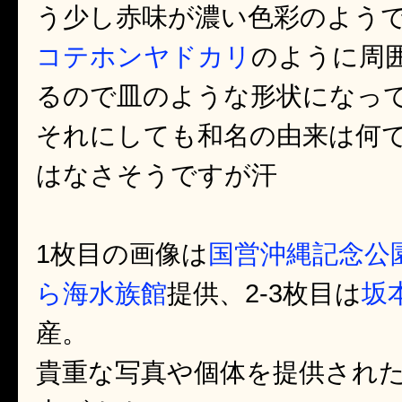
う少し赤味が濃い色彩のよう
コテホンヤドカリ
のように周
るので皿のような形状になっ
それにしても和名の由来は何
はなさそうですが汗
1枚目の画像は
国営沖縄記念公園
ら海水族館
提供、2-3枚目は
坂
産。
貴重な写真や個体を提供され