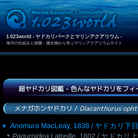
1.023world - ヤドカリパークとマリンアクアリウム -
海洋の仕組みと細菌・微生物から学ぶマリンアクアリウムサイト
超ヤドカリ図鑑 - 色んなヤドカリをフ
メナガホンヤドカリ /
Diacanthurus opht
Anomura
MacLeay, 1838 / ヤドカリ下
Paguroidea
Latreille, 1802 / ヤドカリ