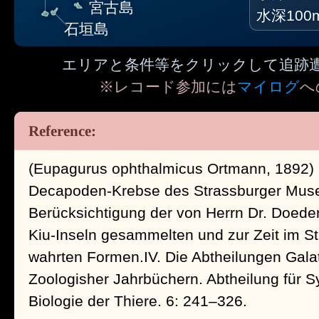
宮古島
水深100
石垣島
エリアと条件等をクリックして追跡
※レコード参加には
マイログ
へ
(Eupagurus ophthalmicus Ortmann, 1892) O
Decapoden-Krebse des Strassburger Muse
Berücksichtigung der von Herrn Dr. Doeder
Kiu-Inseln gesammelten und zur Zeit im 
wahrten Formen.IV. Die Abtheilungen Gala
Zoologisher Jahrbüchern. Abtheilung für 
Biologie der Thiere. 6: 241–326.