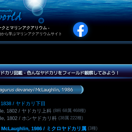
カリパークとマリンアクアリウム -
物から学ぶマリンアクアリウムサイト
ドカリ図鑑 - 色んなヤドカリをフィールド観察してみよう！
agurus devaneyi
McLaughlin, 1986
, 1838 / ヤドカリ下目
(8科 68属 468種)
ille, 1802 / ヤドカリ上科
(38属 222種)
ille, 1802 / ホンヤドカリ科
(3種)
McLaughlin, 1986 / ミクロヤドカリ属