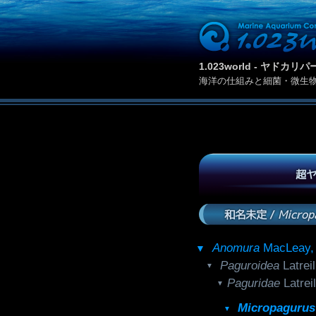
1.023world - ヤド
海洋の仕組みと細菌・微生
超ヤ
和名未定 /
Microp
Anomura
MacLeay
Paguroidea
Latre
Paguridae
Latre
Micropagurus