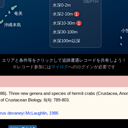
水深0-2m
奄美
水深2-10m
1
水深10-30m
1
沖縄本島
小
水深30-100m
水深100m以深
エリアと条件等をクリックして追跡遭遇レコードを共有しよう！
※レコード参加には
マイログ
へのログインが必要です
986). Three new genera and species of hermit crabs (Crustacea, Ano
 of Crustacean Biology. 6(4): 789-803.
rus devaneyi McLaughlin, 1986