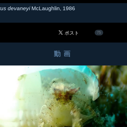
rus devaneyi
McLaughlin, 1986
75
動画