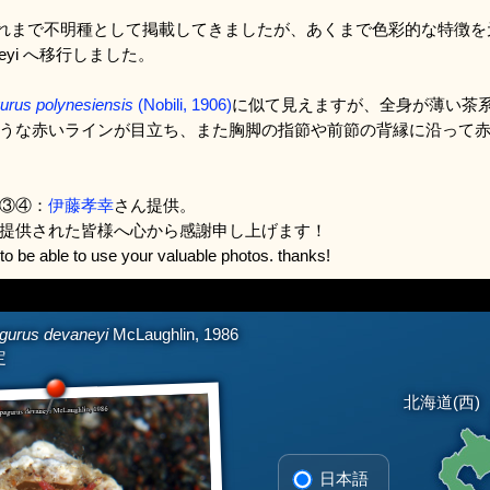
日、これまで不明種として掲載してきましたが、あくまで色彩的な特徴
evaneyi へ移行しました。
urus polynesiensis
(Nobili, 1906)
に似て見えますが、全身が薄い茶
うな赤いラインが目立ち、また胸脚の指節や前節の背縁に沿って
③④：
伊藤孝幸
さん提供。
提供された皆様へ心から感謝申し上げます！
to be able to use your valuable photos. thanks!
gurus devaneyi
McLaughlin, 1986
定
北海道(西)
日本語