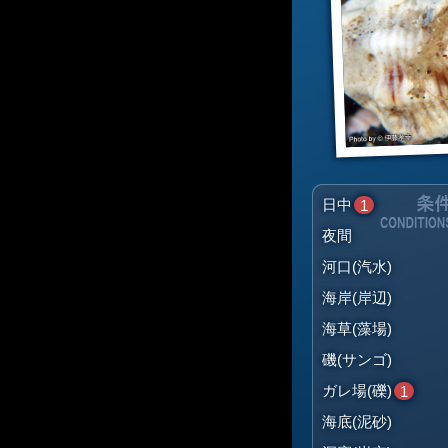
日中
1
夜間
河口(汽水)
海岸(岸辺)
海草(藻場)
磯(サンゴ)
ガレ場(礫)
1
海底(泥砂)