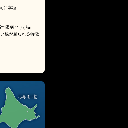
を元に本種
系で眼柄だけが赤
赤い線が見られる特徴
北海道(北)