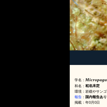
Micropagu
学名：
和名未定
和名：
環境：岩礁やサンゴ
報告
：
国内報告あり
掲載：年0月0日