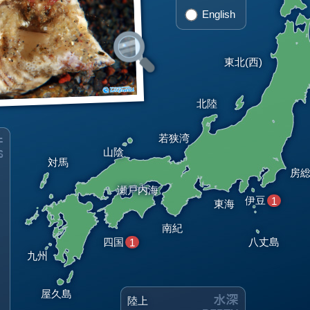
English
東北(西)
北陸
若狭湾
山陰
対馬
房
瀬戸内海
伊豆
1
東海
南紀
四国
八丈島
1
九州
屋久島
陸上