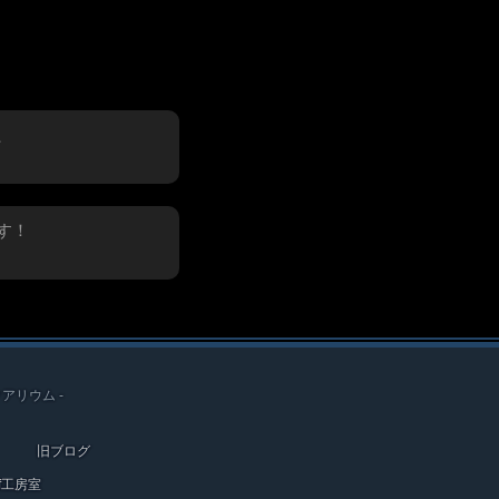
、
す！
クアリウム -
旧ブログ
ef工房室