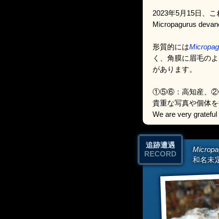
2023年5月15
Micropagurus d
形質的には
Micropag
く、角膜に眉毛のよ
があります。
①⑤⑥：高知産、②
貴重な写真や個体を
We are very grateful 
追跡遭遇
Micropa
RECORD
和名未