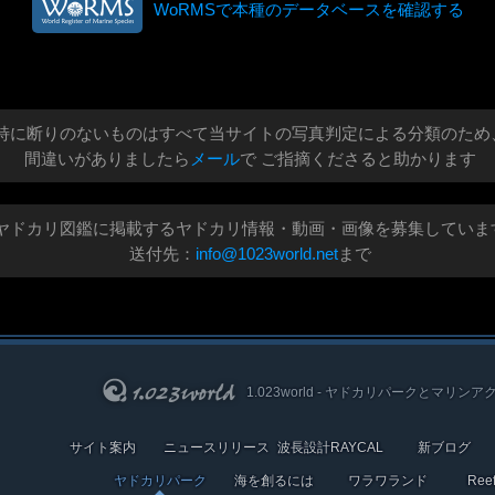
WoRMSで本種のデータベースを確認する
特に断りのないものはすべて当サイトの写真判定による分類のため
間違いがありましたら
メール
で ご指摘くださると助かります
ヤドカリ図鑑に掲載するヤドカリ情報・動画・画像を募集していま
送付先：
info@1023world.net
まで
1.023world - ヤドカリパークとマリンア
サイト案内
ニュースリリース
波長設計RAYCAL
新ブログ
ヤドカリパーク
海を創るには
ワラワランド
Re