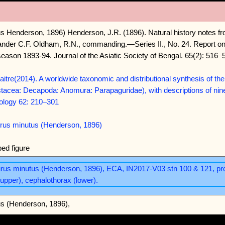
s Henderson, 1896) Henderson, J.R. (1896). Natural history notes f
ander C.F. Oldham, R.N., commanding.—Series II., No. 24. Report on
season 1893-94. Journal of the Asiatic Society of Bengal. 65(2): 516–
itre(2014). A worldwide taxonomic and distributional synthesis of 
tacea: Decapoda: Anomura: Parapaguridae), with descriptions of nin
Zoology 62: 210–301
us minutus (Henderson, 1896)
ed figure
s (Henderson, 1896),