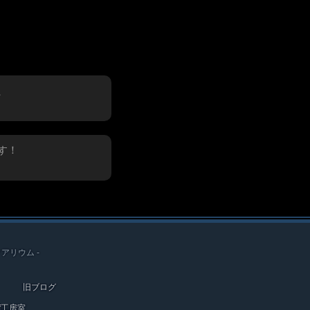
、
す！
クアリウム -
旧ブログ
ef工房室