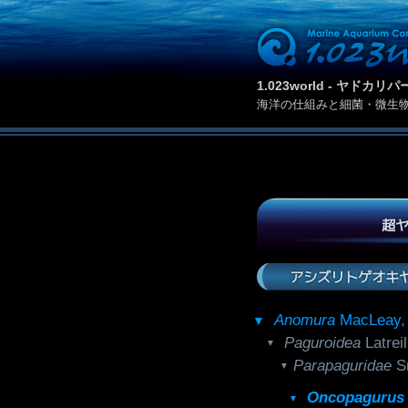
1.023world - ヤド
海洋の仕組みと細菌・微生
超ヤ
アシズリトゲオキヤ
Anomura
MacLeay
Paguroidea
Latre
Parapaguridae
S
Oncopagurus