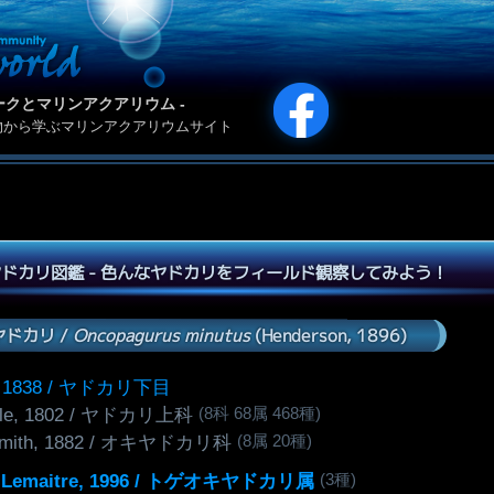
カリパークとマリンアクアリウム -
物から学ぶマリンアクアリウムサイト
ドカリ図鑑 - 色んなヤドカリをフィールド観察してみよう！
ドカリ /
Oncopagurus minutus
(Henderson, 1896)
, 1838 / ヤドカリ下目
(8科 68属 468種)
ille, 1802 / ヤドカリ上科
(8属 20種)
mith, 1882 / オキヤドカリ科
(3種)
Lemaitre, 1996 / トゲオキヤドカリ属