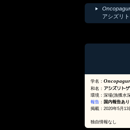
Oncopagur
アシズリト
Oncopagur
学名：
アシズリトゲ
和名：
環境：深場(漁獲水深
報告
：
国内報告あり
掲載：2020年5月13
独自情報なし