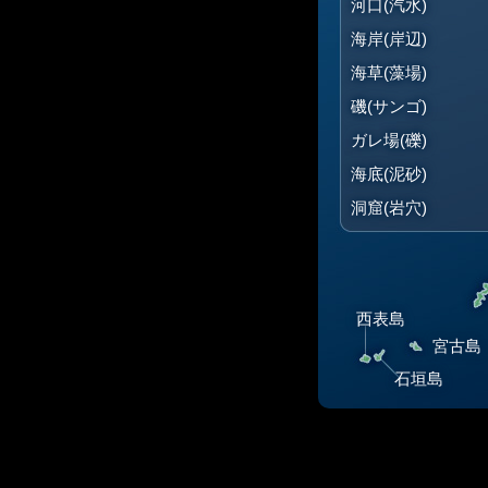
河口(汽水)
海岸(岸辺)
海草(藻場)
磯(サンゴ)
ガレ場(礫)
海底(泥砂)
洞窟(岩穴)
西表島
宮古島
石垣島