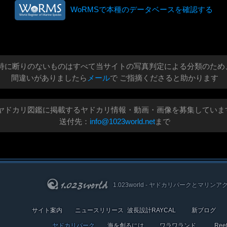
WoRMSで本種のデータベースを確認する
特に断りのないものはすべて当サイトの写真判定による分類のため
間違いがありましたら
メール
で ご指摘くださると助かります
ヤドカリ図鑑に掲載するヤドカリ情報・動画・画像を募集していま
送付先：
info@1023world.net
まで
1.023world - ヤドカリパークとマリンア
サイト案内
ニュースリリース
波長設計RAYCAL
新ブログ
ヤドカリパーク
海を創るには
ワラワランド
Re