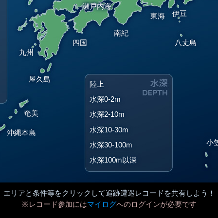
瀬戸内海
伊豆
東海
南紀
四国
八丈島
九州
屋久島
陸上
水深0-2m
奄美
水深2-10m
水深10-30m
沖縄本島
小
水深30-100m
水深100m以深
エリアと条件等をクリックして追跡遭遇レコードを共有しよう！
※レコード参加には
マイログ
へのログインが必要です