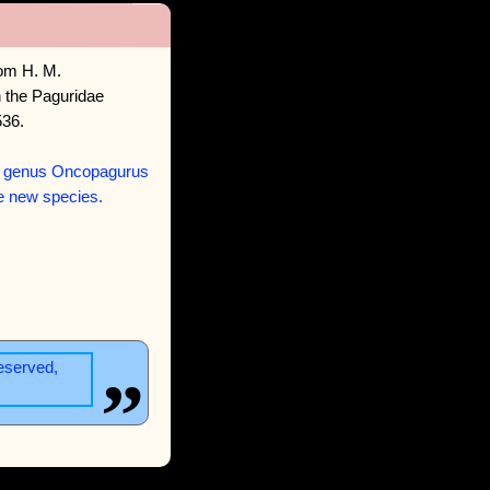
rom H. M.
 the Paguridae
536.
the genus Oncopagurus
e new species.