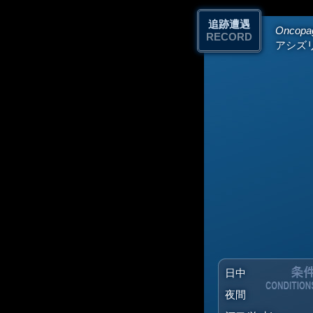
追跡遭遇
Oncopag
RECORD
アシズ
日中
夜間