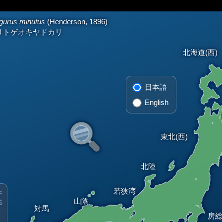
urus minutus
(Henderson, 1896)
リトゲオキヤドカリ
北海道(西)
日本語
English
東北(西)
北陸
若狭湾
山陰
対馬
房