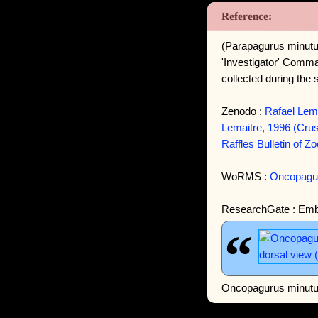
(Parapagurus minutu
'Investigator' Comm
collected during the 
Zenodo :
Rafael Lema
Lemaitre, 1996 (Crus
Raffles Bulletin of 
WoRMS :
Oncopagur
ResearchGate : Emb
Oncopagurus minutu