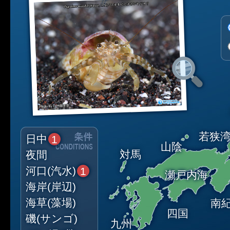
若狭
日中
1
山陰
対馬
夜間
河口(汽水)
1
瀬戸内海
海岸(岸辺)
海草(藻場)
南
四国
磯(サンゴ)
九州