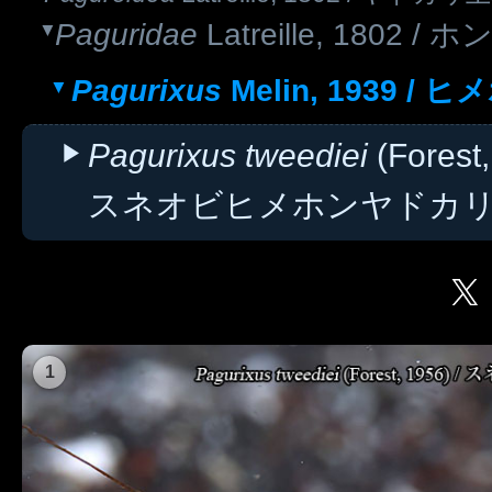
Paguridae
Latreille, 1802
Pagurixus
Melin, 1939 
Pagurixus tweediei
(Forest,
スネオビヒメホンヤドカ
1