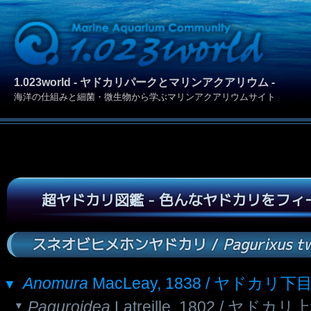
1.023world - ヤドカリパークとマリンアクアリウム -
海洋の仕組みと細菌・微生物から学ぶマリンアクアリウムサイト
超ヤドカリ図鑑 - 色んなヤドカリをフ
スネオビヒメホンヤドカリ /
Pagurixus t
Anomura
MacLeay, 1838 / ヤドカリ下
Paguroidea
Latreille, 1802 / ヤドカリ