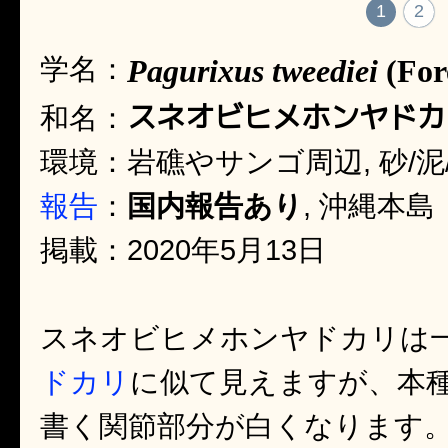
1
2
学名：
Pagurixus tweediei
(Fore
スネオビヒメホンヤドカ
和名：
環境：岩礁やサンゴ周辺, 砂/泥
報告
：
国内報告あり
, 沖縄本島
掲載：2020年5月13日
スネオビヒメホンヤドカリは
ドカリ
に似て見えますが、本
書く関節部分が白くなります