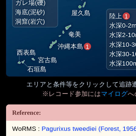
ガレ場(礫)
海底(泥砂)
屋久島
陸上
1
洞窟(岩穴)
水深0-2
奄美
水深2-1
水深10-3
沖縄本島
1
西表島
水深30-1
宮古島
水深100
石垣島
エリアと条件等をクリックして追跡
※レコード参加には
マイログ
へ
WoRMS :
Pagurixus tweediei (Forest, 195