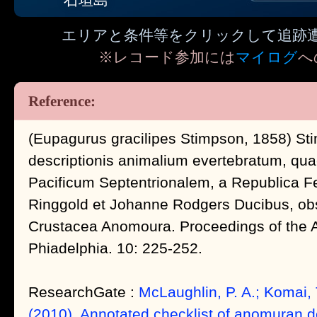
エリアと条件等をクリックして追跡
※レコード参加には
マイログ
へ
(Eupagurus gracilipes Stimpson, 1858) St
descriptionis animalium evertebratum, qu
Pacificum Septentrionalem, a Republica 
Ringgold et Johanne Rodgers Ducibus, obser
Crustacea Anomoura. Proceedings of the 
Phiadelphia. 10: 225-252.
ResearchGate :
McLaughlin, P. A.; Komai, 
(2010). Annotated checklist of anomuran 