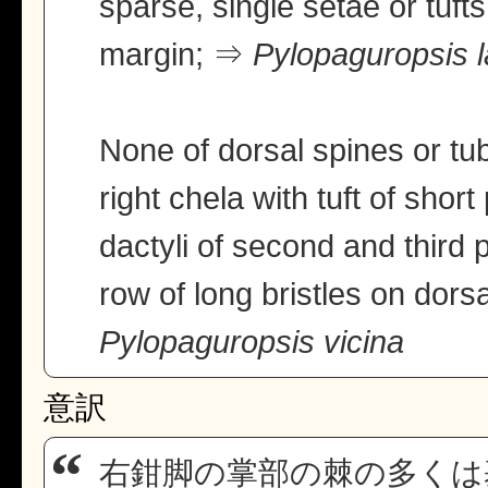
sparse, single setae or tuft
margin; ⇒
Pylopaguropsis 
None of dorsal spines or tu
right chela with tuft of shor
dactyli of second and third
row of long bristles on dors
Pylopaguropsis vicina
意訳
右鉗脚の掌部の棘の多くは