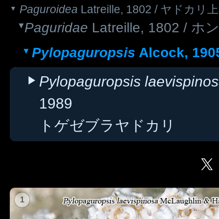
Paguroidea
Latreille, 1802 / ヤドカリ
Paguridae
Latreille, 1802
Pylopaguropsis
Alcock, 1
Pylopaguropsis laevispino
1989
トゲゼブラヤドカリ
1