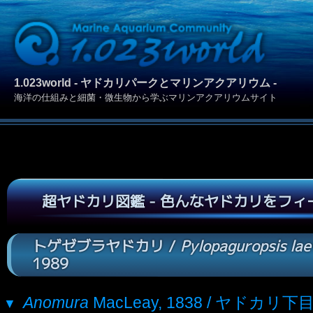
1.023world - ヤドカリパークとマリンアクアリウム -
海洋の仕組みと細菌・微生物から学ぶマリンアクアリウムサイト
超ヤドカリ図鑑 - 色んなヤドカリをフ
トゲゼブラヤドカリ /
Pylopaguropsis lae
1989
Anomura
MacLeay, 1838 / ヤドカリ下