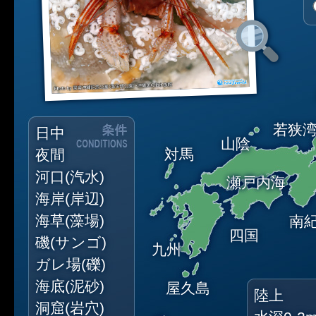
若狭
日中
山陰
対馬
夜間
河口(汽水)
瀬戸内海
海岸(岸辺)
海草(藻場)
南
四国
磯(サンゴ)
九州
ガレ場(礫)
海底(泥砂)
屋久島
陸上
洞窟(岩穴)