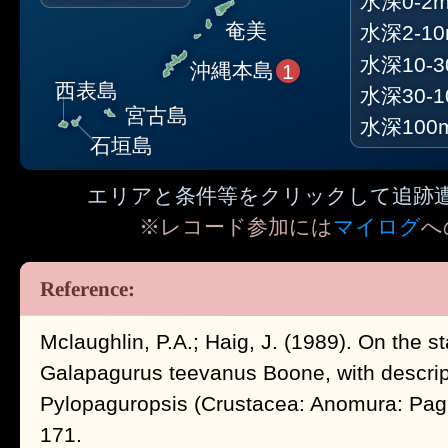
水深0-2
奄美
水深2-1
水深10-3
沖縄本島
1
西表島
水深30-1
宮古島
水深100
石垣島
エリアと条件等をクリックして追跡
※レコード参加には
マイログ
へ
Mclaughlin, P.A.; Haig, J. (1989). On the 
Galapagurus teevanus Boone, with descrip
Pylopaguropsis (Crustacea: Anomura: Pagu
171.