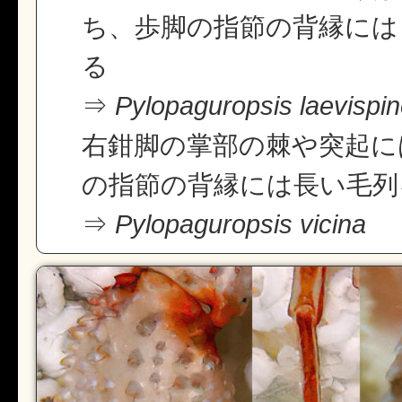
ち、歩脚の指節の背縁には
る
⇒
Pylopaguropsis laevispi
右鉗脚の掌部の棘や突起に
の指節の背縁には長い毛列
⇒
Pylopaguropsis vicina