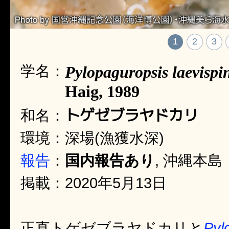
1
2
3
学名：
Pylopaguropsis laevispi
Haig, 1989
トゲゼブラヤドカリ
和名：
環境：深場(漁獲水深)
報告
：
国内報告あり
, 沖縄本島
掲載：2020年5月13日
正直トゲゼブラヤドカリと
Pyl