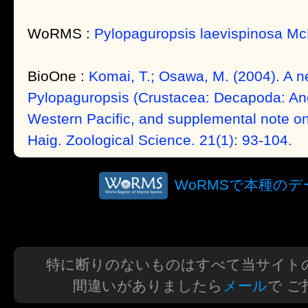
WoRMS :
Pylopaguropsis laevispinosa Mc
BioOne :
Komai, T.; Osawa, M. (2004). A n
Pylopaguropsis (Crustacea: Decapoda: An
Western Pacific, and supplemental note o
Haig. Zoological Science. 21(1): 93-104.
WoRMSで本種の
特に断りのないものはすべて当サイト
間違いがありましたら
メール
で 