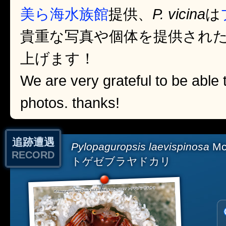
美ら海水族館
提供、
P. vicina
は
貴重な写真や個体を提供され
上げます！
We are very grateful to be able 
photos. thanks!
追跡遭遇
Pylopaguropsis laevispinosa
McL
RECORD
トゲゼブラヤドカリ