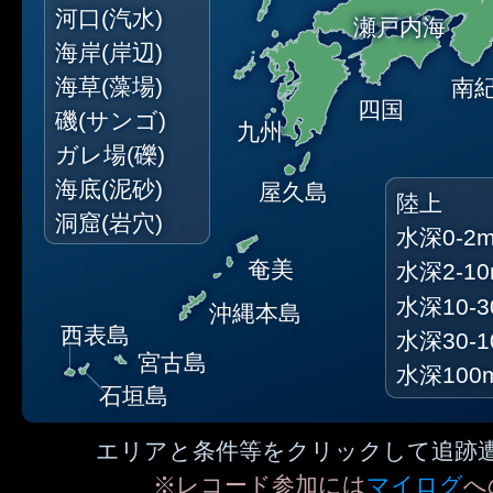
河口(汽水)
瀬戸内海
海岸(岸辺)
海草(藻場)
南
四国
磯(サンゴ)
九州
ガレ場(礫)
海底(泥砂)
屋久島
陸上
洞窟(岩穴)
水深0-2
奄美
水深2-1
水深10-3
沖縄本島
西表島
水深30-1
宮古島
水深100
石垣島
エリアと条件等をクリックして追跡
※レコード参加には
マイログ
へ