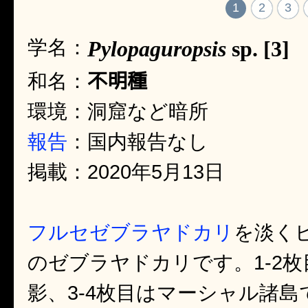
1
2
3
学名：
Pylopaguropsis
sp. [3]
不明種
和名：
環境：洞窟など暗所
報告
：国内報告なし
掲載：2020年5月13日
フルセゼブラヤドカリ
を淡く
のゼブラヤドカリです。1-2
影、3-4枚目はマーシャル諸