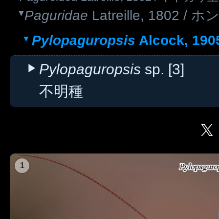
Paguridae
Latreille, 1802
Pylopaguropsis
Alcock, 1
Pylopaguropsis
sp. [3]
不明種
1