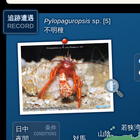
追跡遭遇
Pylopaguropsis
sp. [5]
RECORD
不明種
若狭
日中
山陰
対馬
夜間