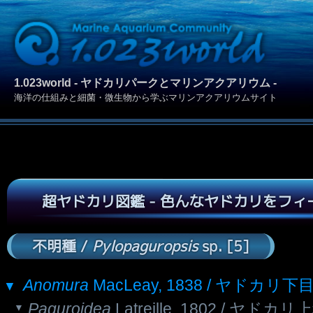
1.023world - ヤドカリパークとマリンアクアリウム -
海洋の仕組みと細菌・微生物から学ぶマリンアクアリウムサイト
超ヤドカリ図鑑 - 色んなヤドカリをフ
不明種 /
Pylopaguropsis
sp. [5]
Anomura
MacLeay, 1838 / ヤドカリ下
Paguroidea
Latreille, 1802 / ヤドカリ