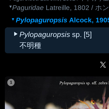
Paguridae
Latreille, 1802
Pylopaguropsis
Alcock, 1
Pylopaguropsis
sp. [5]
不明種
1