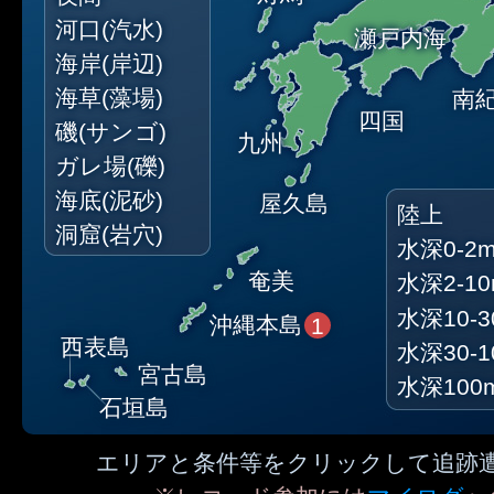
河口(汽水)
瀬戸内海
海岸(岸辺)
海草(藻場)
南
四国
磯(サンゴ)
九州
ガレ場(礫)
海底(泥砂)
屋久島
陸上
洞窟(岩穴)
水深0-2
奄美
水深2-1
水深10-3
沖縄本島
1
西表島
水深30-1
宮古島
水深100
石垣島
エリアと条件等をクリックして追跡