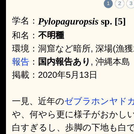
1
2
3
学名：
Pylopaguropsis
sp. [5]
不明種
和名：
環境：洞窟など暗所, 深場(漁獲
報告
：
国内報告あり
, 沖縄本島
掲載：2020年5月13日
一見、近年の
ゼブラホンヤド
や、何やら更に様子がおかし
白すぎるし、歩脚の下地も白