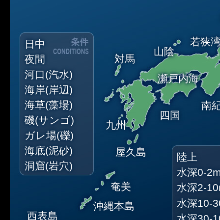
若狭
日中
山陰
対馬
夜間
河口(汽水)
瀬戸内海
海岸(岸辺)
海草(藻場)
南
四国
磯(サンゴ)
九州
ガレ場(礫)
海底(泥砂)
屋久島
陸上
洞窟(岩穴)
水深0-2
奄美
水深2-1
水深10-3
沖縄本島
西表島
水深30-1