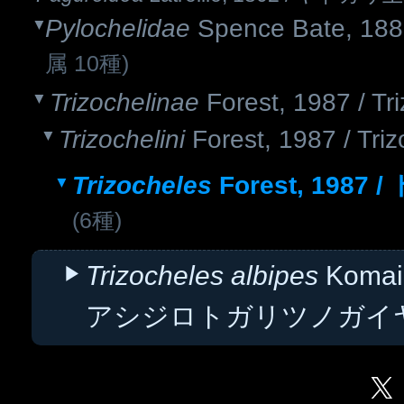
Pylochelidae
Spence Bate,
属 10種)
Trizochelinae
Forest, 1987 / T
Trizochelini
Forest, 1987 / Tri
Trizocheles
Forest, 19
(6種)
Trizocheles albipes
Komai
アシジロトガリツノガイ