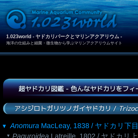
1.023world - ヤドカリパークとマリンアクアリウム -
海洋の仕組みと細菌・微生物から学ぶマリンアクアリウムサイト
超ヤドカリ図鑑 - 色んなヤドカリをフ
アシジロトガリツノガイヤドカリ /
Trizoc
Anomura
MacLeay, 1838 / ヤドカリ下
Paguroidea
Latreille, 1802 / ヤドカリ