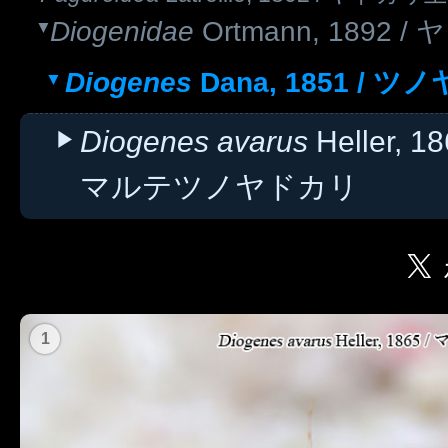
Diogenidae
Ortmann, 1892 
Diogenes
Dana, 1851 / 
Diogenes avarus
Heller, 1
マルテツノヤドカリ
1