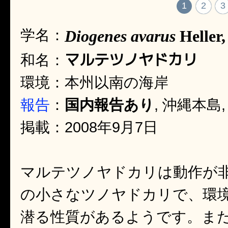
1
2
3
学名：
Diogenes avarus
Heller,
マルテツノヤドカリ
和名：
環境：本州以南の海岸
報告
：
国内報告あり
, 沖縄本島
掲載：2008年9月7日
マルテツノヤドカリは動作が
の小さなツノヤドカリで、環
潜る性質があるようです。ま