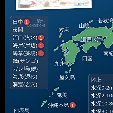
若狭
日中
1
山陰
対馬
夜間
河口(汽水)
1
瀬戸内海
海岸(岸辺)
1
海草(藻場)
南
1
四国
磯(サンゴ)
九州
ガレ場(礫)
海底(泥砂)
屋久島
陸上
洞窟(岩穴)
水深0-2
奄美
水深2-1
水深10-3
沖縄本島
1
西表島
水深30-1