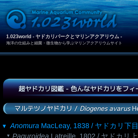
1.023world - ヤドカリパークとマリンアクアリウム -
海洋の仕組みと細菌・微生物から学ぶマリンアクアリウムサイト
超ヤドカリ図鑑 - 色んなヤドカリをフ
マルテツノヤドカリ /
Diogenes avarus
He
Anomura
MacLeay, 1838 / ヤドカリ下
Paguroidea
Latreille, 1802 / ヤドカリ