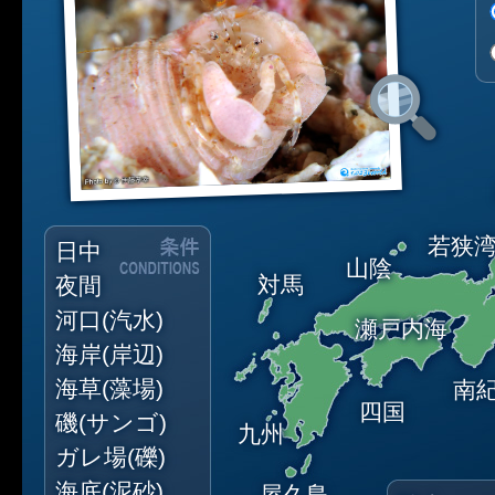
若狭
日中
山陰
対馬
夜間
河口(汽水)
瀬戸内海
海岸(岸辺)
海草(藻場)
南
四国
磯(サンゴ)
九州
ガレ場(礫)
海底(泥砂)
屋久島