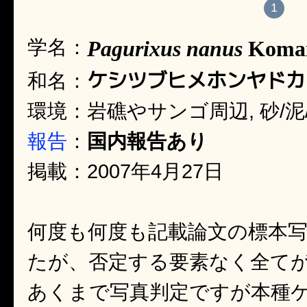
1
学名：
Pagurixus nanus
Komai
ケシツブヒメホンヤドカ
和名：
環境：岩礁やサンゴ周辺, 砂/泥
報告
：
国内報告あり
掲載：2007年4月27日
何度も何度も記載論文の標本
たが、否定する要素なく全て
あくまで写真判定ですが本種