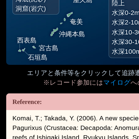
陸上
洞窟(岩穴)
水深0-2
奄美
水深2-1
水深10-3
沖縄本島
西表島
水深30-1
宮古島
水深100
石垣島
エリアと条件等をクリックして追跡
※レコード参加には
マイログ
へ
Komai, T.; Takada, Y. (2006). A new specie
Pagurixus (Crustacea: Decapoda: Anomura:
reefs of Ishigaki Island, Ryukyu Islands. S