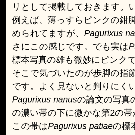
リとして掲載しておきます。
例えば、薄っすらピンクの鉗
められてますが、
Pagurixus n
さにこの感じです。でも実は
P
標本写真の雄も微妙にピンクで微
そこで気づいたのが歩脚の指節
です。よく見ないと判りにく
Pagurixus nanus
の論文の写真
の濃い帯の下に微かな第2の帯
この帯は
Pagurixus patiae
の標