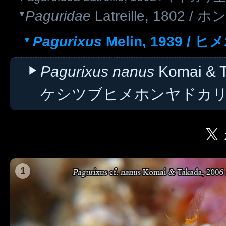
Paguridae
Latreille, 1802
Pagurixus
Melin, 1939 
Pagurixus nanus
Komai & T
ケシツブヒメホンヤドカ
1