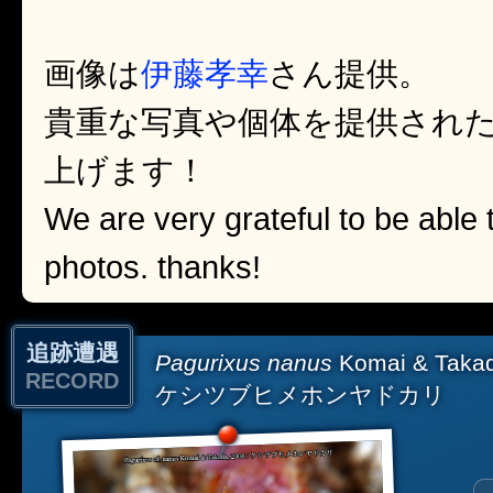
画像は
伊藤孝幸
さん提供。
貴重な写真や個体を提供され
上げます！
We are very grateful to be able 
photos. thanks!
追跡遭遇
Pagurixus nanus
Komai & Takad
RECORD
ケシツブヒメホンヤドカリ