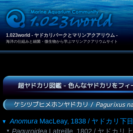
1.023world - ヤドカリパークとマリンアクアリウム -
海洋の仕組みと細菌・微生物から学ぶマリンアクアリウムサイト
超ヤドカリ図鑑 - 色んなヤドカリをフ
ケシツブヒメホンヤドカリ /
Pagurixus n
Anomura
MacLeay, 1838 / ヤドカリ下
Paguroidea
Latreille, 1802 / ヤドカリ