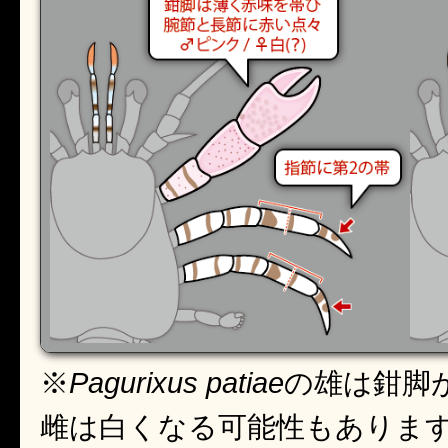
※
Pagurixus patiae
の雄は鉗脚
雌は白くなる可能性もありま