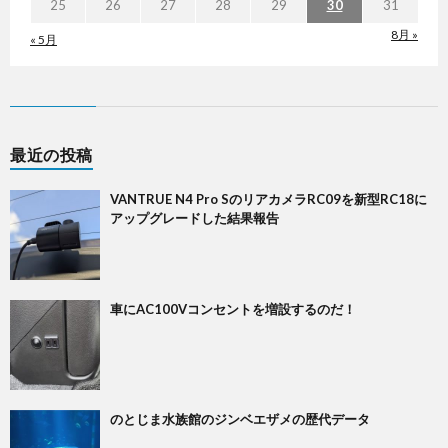
25
26
27
28
29
30
31
8月 »
« 5月
最近の投稿
VANTRUE N4 Pro SのリアカメラRC09を新型RC18に
アップグレードした結果報告
車にAC100Vコンセントを増設するのだ！
のとじま水族館のジンベエザメの歴代データ