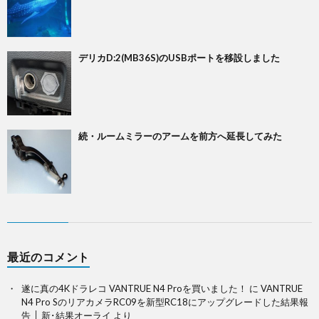
デリカD:2(MB36S)のUSBポートを移設しました
続・ルームミラーのアームを前方へ延長してみた
最近のコメント
遂に真の4Kドラレコ VANTRUE N4 Proを買いました！
に
VANTRUE
N4 Pro SのリアカメラRC09を新型RC18にアップグレードした結果報
告 │ 新･結果オーライ
より