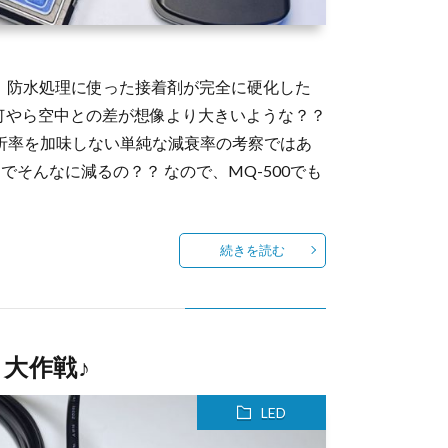
。 防水処理に使った接着剤が完全に硬化した
何やら空中との差が想像より大きいような？？
屈折率を加味しない単純な減衰率の考察ではあ
。なんでそんなに減るの？？ なので、MQ-500でも
続きを読む
う大作戦♪
LED