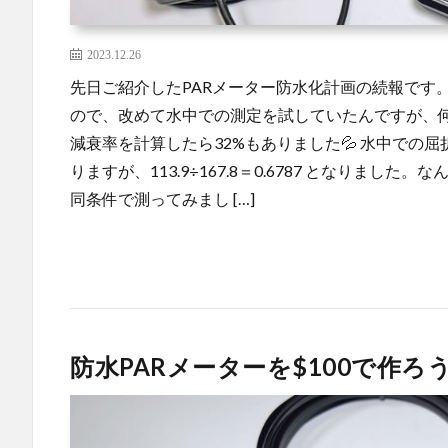
2023.12.26
先日ご紹介したPARメーター防水化計画の続報です
ので、改めて水中での測定を試していたんですが、
減衰率を計算したら32%もありました💦 水中での
りますが、113.9÷167.8＝0.6787 となりました
同条件で測ってみまし […]
防水PARメーターを$100で作ろ