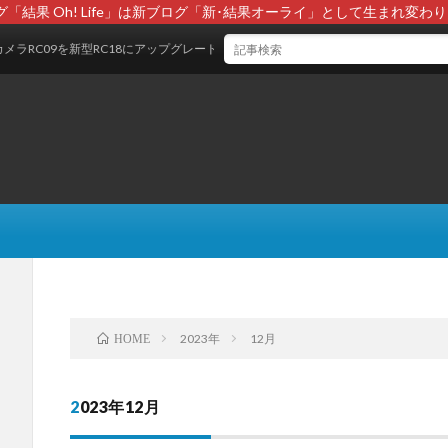
グ「結果 Oh! Life」は新ブログ「新･結果オーライ」として生まれ変わり
RC09を新型RC18にアップグレードした結果報告
2023年
12月
HOME
2023年12月