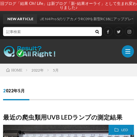
旧ブログ「結果 Oh! Life」は新ブログ「新･結果オーライ」として生まれ変わ
りました♪
NEW ARTICLE
VANTRUE N4 Pro SのリアカメラRC09を新型RC18にアップグレー
2022年
5月
HOME
自
2022年5月
己
最近の爬虫類用UVB LEDランプの測定結果
紹
LED
介