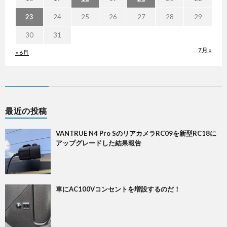
23
24
25
26
27
28
29
30
31
7月 »
« 6月
最近の投稿
VANTRUE N4 Pro SのリアカメラRC09を新型RC18に
アップグレードした結果報告
車にAC100Vコンセントを増設するのだ！