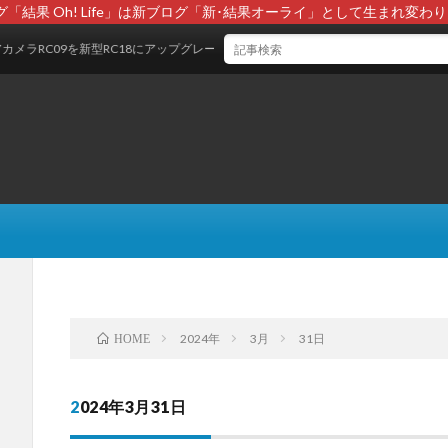
グ「結果 Oh! Life」は新ブログ「新･結果オーライ」として生まれ変わり
メラRC09を新型RC18にアップグレードした結果報告
2024年
3月
31日
HOME
2024年3月31日