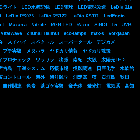
EDライト
LED水槽記録
LED電球
LED電球改造
LeDio 21e
9
LeDio RS073
LeDio RS122
LeDio XS071
LedEngin
ct
Mazarra
Nitride
RGB LED
Razor
SiBDI
T5
UVB
VitalWave
Zhuhai Tianhui
eco-lamps
max-s
volxjapan
会
スイハイ
スペクトル
スーパークール
デジカメ
プチ実験
メタハラ
ヤドカリ情報
ヤドカリ散策
イブロチェック
ワラワラ
出張
南紀
大阪
太陽光LED
宮古島
干満システム
応援市場
撮影関連
日亜化学
水族館
質コントロール
海外
海洋雑学
測定器
猫
石垣島
秋田
自作関連
色素
茶ゴケ実験
蛍光体
蛍光灯
電気系
高知