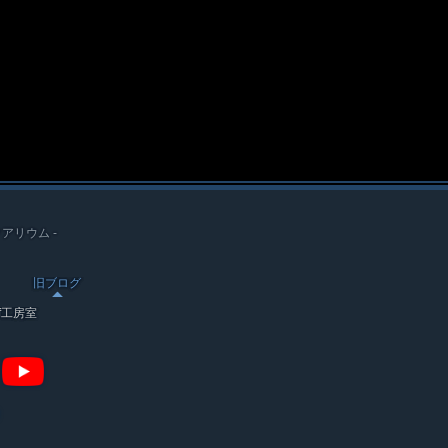
クアリウム -
旧ブログ
ef工房室