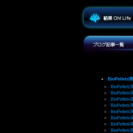
結果 Oh! Life
ブログ記事一覧
BioPellets
BioPell
BioPell
BioPell
BioPell
BioPel
BioPell
BioPel
BioPel