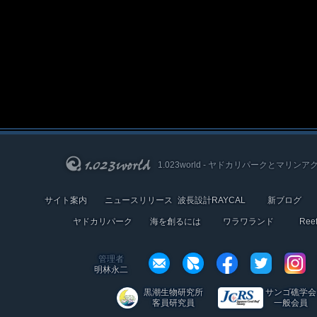
1.023world - ヤドカリパークとマリンア
サイト案内
ニュースリリース
波長設計RAYCAL
新ブログ
ヤドカリパーク
海を創るには
ワラワランド
Re
管理者
明林永二
黒潮生物研究所
サンゴ礁学会
客員研究員
一般会員