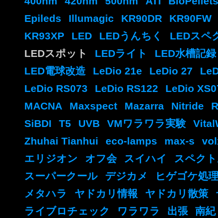
400nm
420nm
500nm
ATI
BioPelle
Epileds
Illumagic
KR90DR
KR90FW
KR93XP
LED
LEDうんちく
LEDスペ
LEDスポット
LEDライト
LED水槽記録
LED電球改造
LeDio 21e
LeDio 27
LeD
LeDio RS073
LeDio RS122
LeDio XS0
MACNA
Maxspect
Mazarra
Nitride
R
SiBDI
T5
UVB
VMワラワラ実験
Vita
Zhuhai Tianhui
eco-lamps
max-s
vol
エリジオン
オフ会
スイハイ
スペクト
スーパークール
デジカメ
ヒゲゴケ処理
メタハラ
ヤドカリ情報
ヤドカリ散策
ライブロチェック
ワラワラ
出張
南紀