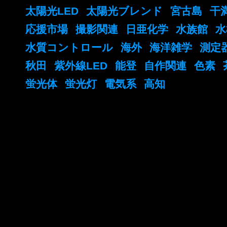
太陽光LED
太陽光ブレンド
宮古島
干
応援市場
撮影関連
日亜化学
水族館
水
水質コントロール
海外
海洋雑学
測定
秋田
紫外線LED
能登
自作関連
色素
蛍光体
蛍光灯
電気系
高知