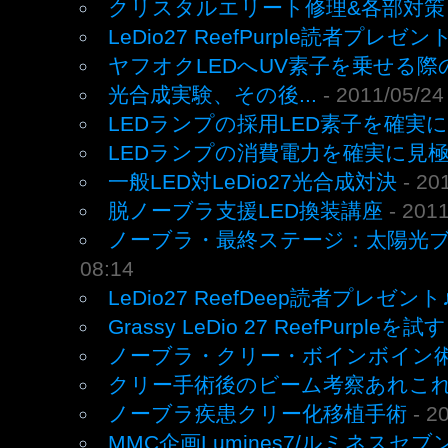
クリスタルエリート修理&各部対策
LeDio27 ReefPurple読者プレゼン
ヤフオクLEDへUV素子を乗せる際
光合成実験、その後...
- 2011/05/24
LEDランプの採用LED素子を確実
LEDランプの消費電力を確実に見
一般LED対LeDio27光合成対決
- 20
脱ノーブラ支援LED換装講座
- 201
ノーブラ・最終ステージ：太陽光ブレ
08:14
LeDio27 ReefDeep読者プレゼント
Grassy LeDio 27 ReefPurpleを試す
ノーブラ・クリー・ボインボイン
クリー手術後のビーム考察あれこ
ノーブラ疾患クリー化移植手術
- 2
MMC企画Lumines7/ルミネスセ