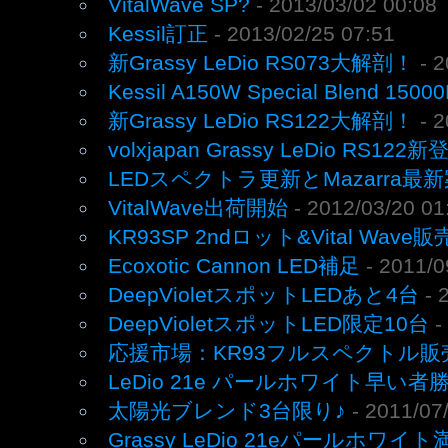
VitalWave SP?
- 2013/03/02 00:08
Kessil訂正
- 2013/02/25 07:51
新Grassy LeDio RS073大解剖！
- 
Kessil A150W Special Blend 15
新Grassy LeDio RS122大解剖！
- 
volxjapan Grassy LeDio RS122新
LEDスペクトラ更新とMazarra最新
VitalWave出荷開始
- 2012/03/20 01
KR93SP 2ndロット&Vital Wave
Ecoxotic Cannon LED補足
- 2011/0
DeepVioletスポットLEDあと4台
- 
DeepVioletスポットLED限定10台
-
応援市場：KR93フルスペクトル販
LeDio 21e パールホワイト早い者
太陽光ブレンド3台限り♪
- 2011/07
Grassy LeDio 21eパールホワイ