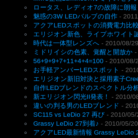
ロータス、レディオ7の故障に朗報
魅惑の3W LEDバルブの自作
- 2011
アクアLEDスポットの消費電力比
エリジオン新色、ライプホワイト
時代は一体型レンズへ
- 2010/08/2
ミドリイシの色素、覚醒と開放か
-
56+9+9+7+11+4+4=100
- 2010/08/
お手軽アンバーLEDスポット
- 201
エリジオン新旧対決と採用素子Cree 
自作LEDブレンドのスペクトル分
新エリジオン閃光II発表！
- 2010/0
違いの判る男のLEDブレンド
- 201
SC115 vs LeDio 27 再び
- 2010/05/
Grassy LeDio 27到着♪
- 2010/05/20
アクアLED最新情報 Grassy LeDio 