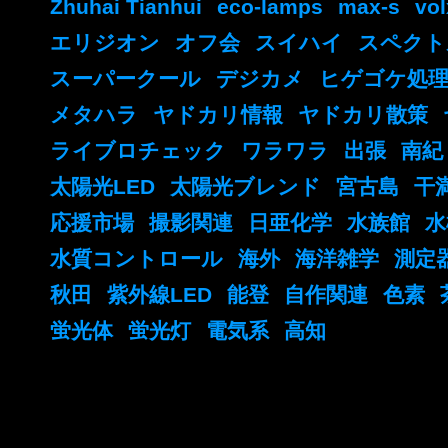
Zhuhai Tianhui
eco-lamps
max-s
vol
エリジオン
オフ会
スイハイ
スペクト
スーパークール
デジカメ
ヒゲゴケ処理
メタハラ
ヤドカリ情報
ヤドカリ散策
ライブロチェック
ワラワラ
出張
南紀
太陽光LED
太陽光ブレンド
宮古島
干
応援市場
撮影関連
日亜化学
水族館
水
水質コントロール
海外
海洋雑学
測定
秋田
紫外線LED
能登
自作関連
色素
蛍光体
蛍光灯
電気系
高知