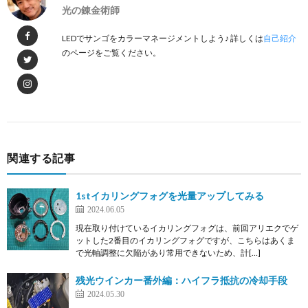
光の錬金術師
LEDでサンゴをカラーマネージメントしよう♪ 詳しくは
自己紹介
のページをご覧ください。
関連する記事
1stイカリングフォグを光量アップしてみる
2024.06.05
現在取り付けているイカリングフォグは、前回アリエクでゲ
ットした2番目のイカリングフォグですが、こちらはあくま
で光軸調整に欠陥があり常用できないため、計[…]
残光ウインカー番外編：ハイフラ抵抗の冷却手段
2024.05.30