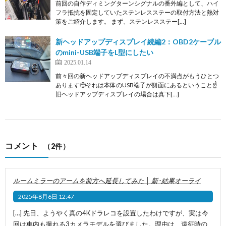
前回の自作ディミングターンシグナルの番外編として、ハイ
フラ抵抗を固定していたステンレスステーの取付方法と熱対
策をご紹介します。 まず、ステンレスステー[…]
新ヘッドアップディスプレイ続編2：OBD2ケーブル
のmini-USB端子をL型にしたい
2025.01.14
前々回の新ヘッドアップディスプレイの不満点がもうひとつ
あります🥺それは本体のUSB端子が側面にあるということ☝
旧ヘッドアップディスプレイの場合は真下[…]
コメント
（2件）
ルームミラーのアームを前方へ延長してみた │ 新･結果オーライ
2025年8月6日 12:47
[…] 先日、ようやく真の4Kドラレコを設置したわけですが、実は今
回は車内も撮れる3カメラモデルを選びました。理由は、遠征時の