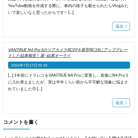
YouTube動画を作成する際に、車内の様子も載せられたらVlogみた
いで楽しいなと思ったからです✨ […]
返信
VANTRUE N4 Pro SのリアカメラRC09を新型RC18にアップグレー
ドした結果報告 │ 新･結果オーライ
2026年7月17日 02:43
[…] 1年前にドラレコをVANTRUE N4 Proに変更し、直後にN4 Pro S
に入れ替えましたが、実は半年くらい前から不可解な現象に悩まさ
れていました🥺 […]
返信
コメントを書く
*
が付いている欄は必須項