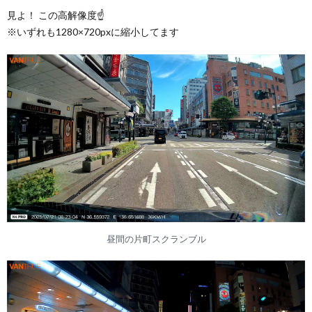
見よ！ この高解像度☝
※いずれも1280×720pxに縮小してます
昼間の片町スクランブル