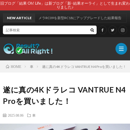
旧ブログ「結果 Oh! Life」は新ブログ「新･結果オーライ」として生まれ変わ
りました♪
N4 Pro SのリアカメラRC09を新型RC18にアップグレードした結果報告
NEW ARTICLE
車
遂に真の4Kドラレコ VANTRUE N4 Proを買いました！
HOME
自
遂に真の4Kドラレコ VANTRUE N4
己
Proを買いました！
紹
2025.08.06
車
介