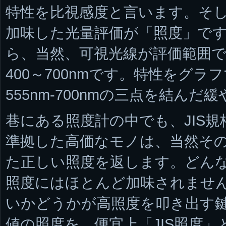
特性を比視感度と言います。そ
加味した光量評価が「照度」で
ら、当然、可視光線が評価範囲
400～700nmです。特性をグラフ
555nm-700nmの三点を結ん
巷にある照度計の中でも、JIS規格（JI
準拠した高価なモノは、当然そ
た正しい照度を返します。どんなに
照度にはほとんど加味されませ
いかどうかが高照度を叩き出す
値の照度を、便宜上「JIS照度