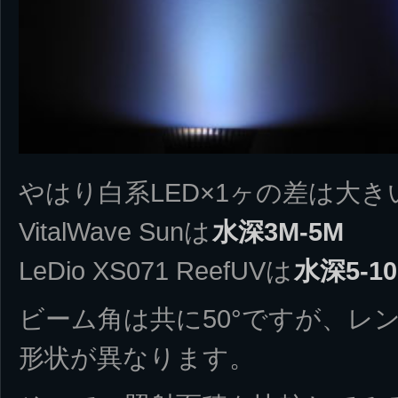
やはり白系LED×1ヶの差は大
VitalWave Sunは
水深3M-5M
LeDio XS071 ReefUVは
水深5-1
ビーム角は共に50°ですが、レ
形状が異なります。