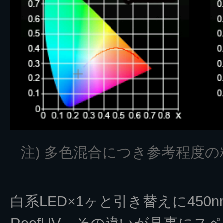
注) 多色混合につき参考程度の
白系LED×1ヶと引き替えに450n
ReefUV、その違いが見事に