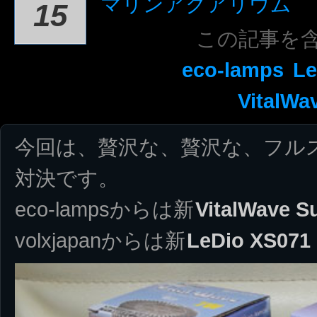
マリンアクアリウム
15
この記事を
eco-lamps
Le
VitalWa
今回は、贅沢な、贅沢な、フルス
対決です。
eco-lampsからは新
VitalWave S
volxjapanからは新
LeDio XS071