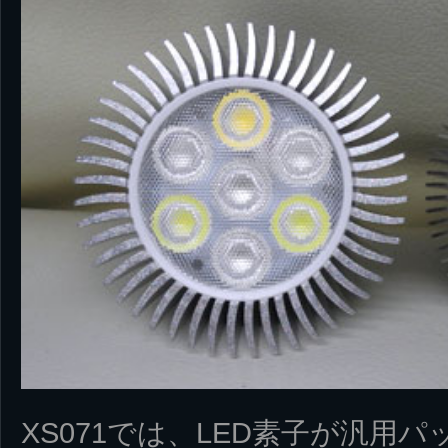
XS071では、LED素子が汎用パ