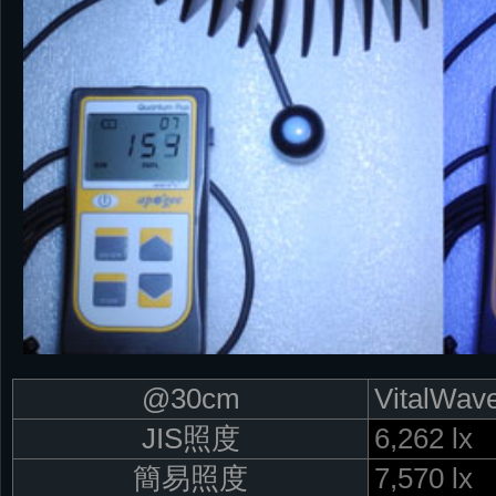
@30cm
VitalWav
JIS照度
6,262 lx
簡易照度
7,570 lx