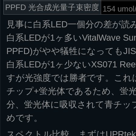
PPFD 光合成光量子束密度
154 umol
見事に白系LED一個分の差が読
白系LEDが1ヶ多いVitalWave
PPFD)がやや犠牲になってもJ
白系LEDが1ヶ少ないXS071 Re
すが光強度では勝者です。これは
チップ+蛍光体であるため、蛍
分、蛍光体に吸収されて青チッ
めです。
スペクトル比較、まずはUPRtek