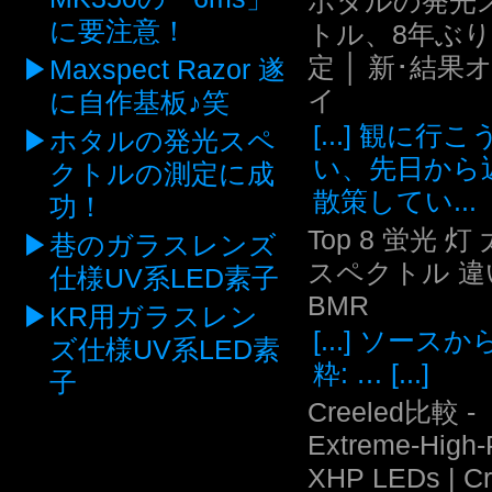
ホタルの発光
に要注意！
トル、8年ぶ
定 │ 新･結果
Maxspect Razor 遂
イ
に自作基板♪笑
[...] 観に行
ホタルの発光スペ
い、先日から
クトルの測定に成
散策してい...
功！
Top 8 蛍光 灯
巷のガラスレンズ
スペクトル 違い
仕様UV系LED素子
BMR
KR用ガラスレン
[...] ソース
ズ仕様UV系LED素
粋: … [...]
子
Creeled比較 -
Extreme-High
XHP LEDs | C