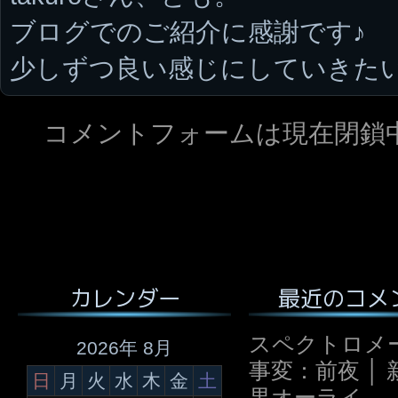
ブログでのご紹介に感謝です♪
少しずつ良い感じにしていきた
コメントフォームは現在閉鎖
最近のコメ
カレンダー
スペクトロメ
2026年 8月
事変：前夜 │ 
日
月
火
水
木
金
土
果オーライ