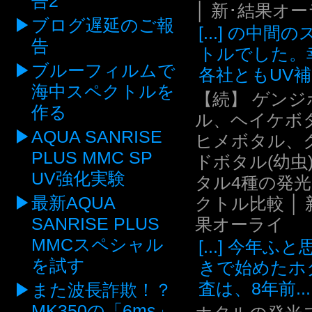
告2
│ 新･結果オ
ブログ遅延のご報
[...] の中間
告
トルでした。
ブルーフィルムで
各社ともUV補.
海中スペクトルを
【続】 ゲンジ
作る
ル、ヘイケボ
AQUA SANRISE
ヒメボタル、
PLUS MMC SP
ドボタル(幼虫
UV強化実験
タル4種の発
最新AQUA
クトル比較 │ 
SANRISE PLUS
果オーライ
MMCスペシャル
[...] 今年ふ
を試す
きで始めたホ
査は、8年前...
また波長詐欺！？
MK350の「6ms」