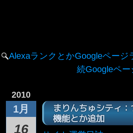
AlexaランクとかGoogleペ
続Google
2010
まりんちゅシティ：
1月
機能とか追加
16