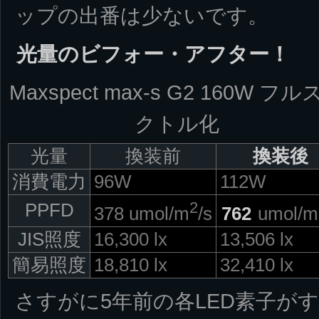
ップの出番は少ないです。
光量のビフォー・アフター！
Maxspect max-s G2 160W フ
クトル化
光量
換装前
換装後
消費電力
96W
112W
2
PPFD
378 umol/m
/s
762
umol/m
JIS照度
16,300 lx
13,506 lx
簡易照度
18,810 lx
32,410 lx
さすがに5年前の各LED素子が