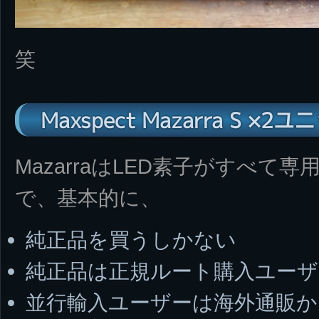
笑
Maxspect Mazarra S 
MazarraはLED素子がすべ
で、基本的に、
純正品を買うしかない
純正品は正規ルート購入ユー
並行輸入ユーザーは海外通販