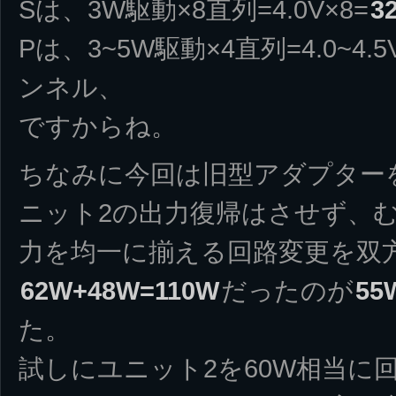
Sは、3W駆動×8直列=4.0V×8=
3
Pは、3~5W駆動×4直列=4.0~4.5
ンネル、
ですからね。
ちなみに今回は旧型アダプター
ニット2の出力復帰はさせず、む
力を均一に揃える回路変更を双
62W+48W=110W
だったのが
55
た。
試しにユニット2を60W相当に