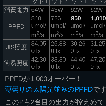
ット1
ット2
ット1
ット
消費電力
64W
43W
62W
62W
840
726
950
1,010
umol/
umol/
umol/
umol/
PPFD
2
2
2
2
m
/s
m
/s
m
/s
m
/s
34,05
25,88
30,26
31,25
JIS照度
0 lx
0 lx
0 lx
0 lx
42,30
33,30
44,40
47,20
簡易照度
0 lx
0 lx
0 lx
0 lx
PPFDが1,000オーバー！
薄曇りの太陽光並みのPPFD
です
このPも2台目の出力が控えめ