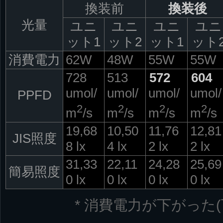
換装前
換装後
光量
ユニ
ユニ
ユニ
ユニ
ット1
ット2
ット1
ット
消費電力
62W
48W
55W
55W
728
513
572
604
umol/
umol/
umol/
umol/
PPFD
2
2
2
2
m
/s
m
/s
m
/s
m
/s
19,68
10,50
11,76
12,81
JIS照度
8 lx
4 lx
2 lx
2 lx
31,33
22,11
24,28
25,69
簡易照度
0 lx
0 lx
0 lx
0 lx
* 消費電力が下がった