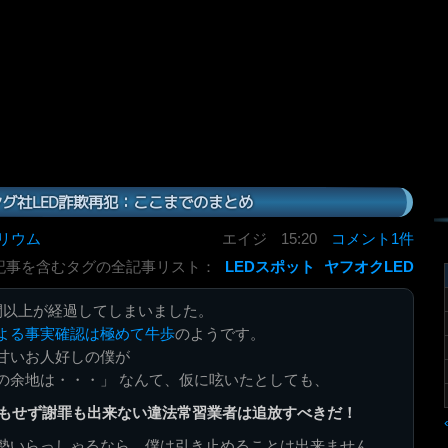
グ社LED詐欺再犯：ここまでのまとめ
リウム
エイジ
15:20
コメント1件
記事を含むタグの全記事リスト：
LEDスポット
ヤフオクLED
間以上が経過してしまいました。
よる事実確認は極めて牛歩
のようです。
甘いお人好しの僕が
の余地は・・・」 なんて、仮に呟いたとしても、
もせず謝罪も出来ない違法常習業者は追放すべきだ！
勢いらっしゃるなら、僕は引き止めることは出来ません。