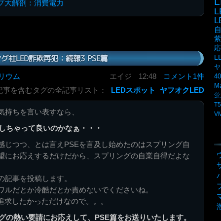
L
ンプ大解剖：消費電力
紫
応
グ社LED詐欺再犯：続報3 PSE篇
L
ヤ
リウム
エイジ
12:48
コメント1件
4
M
記事を含むタグの全記事リスト：
LEDスポット
ヤフオクLED
蛍
T5
気持ちを言い表すなら、
V
しちゃって良いのかなぁ・・・
感じつつ、とは言えPSEを言及し始めたのはスプリング自
望にお応えするだけだから、スプリングの自業自得だよな
の記事を投稿します。
ワルだとか冷酷だとか責めないでくださいね。
を追求したかっただけなので。。。
グの熱い要請にお応えして、PSE篇をお送りいたします。