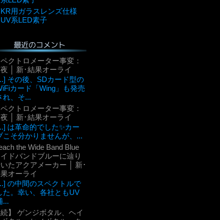
KR用ガラスレンズ仕様
UV系LED素子
最近のコメント
スペクトロメーター事変：
夜 │ 新･結果オーライ
[...] その後、SDカード型の
WiFiカード「Wing」も発売
され、そ...
スペクトロメーター事変：
夜 │ 新･結果オーライ
[...] は革命的でした✨カー
ブこそ分かりませんが、...
each the Wide Band Blue
ワイドバンドブルーに辿り
いたアクアメーカー │ 新･
結果オーライ
[...] の中間のスペクトルで
した。幸い、各社ともUV
...
【続】 ゲンジボタル、ヘイ