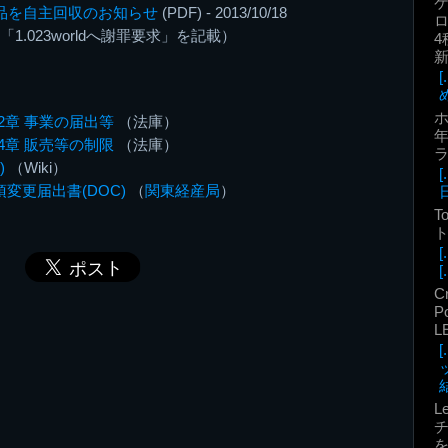
 製品を自主回収のお知らせ
(PDF) - 2013/10/18
ロ
「1.023worldへ謝罪要求」を記載）
4
2章 事業の届出等
（法庫）
年
4章 販売等の制限
（法庫）
)
（Wiki）
変更届出書(DOC)
（
関東経産局
）
T
ト
[.
C
P
L
結
L
を