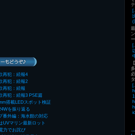
(
最
ン
中
ーもどうぞ♪
必
欺再犯：続報4
欺再犯：続報2
[.
欺再犯：続報
h
欺再犯：続報3 PSE篇
1
h
0nm搭載LEDスポット検証
h
24Wを振り返る
i
ンプ番外編：海水館の対応
はUVマリン最新ロット
電力でお詫び