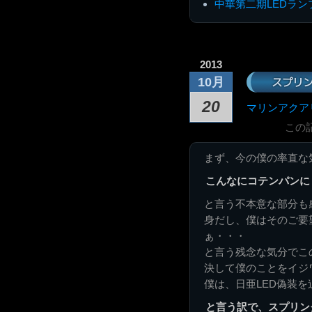
中華第二期LEDラ
2013
スプリン
10月
20
マリンアクア
この
まず、今の僕の率直な
こんなにコテンパンに
と言う不本意な部分も
身だし、僕はそのご要
ぁ・・・
と言う残念な気分でこ
決して僕のことをイジ
僕は、日亜LED偽装
と言う訳で、スプリン