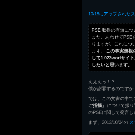
10/18にアップされ
PSE 取得の有無につ
また、あわせてPS
りますが、これにつ
ます。
この事実無根
して1.023worl
したいと思います。
えええっ！？
僕が謝罪するのですか
では、この文書の中で
ご指摘」
について振り
のPSEに関して発言
まず、2013/10/04の
ス