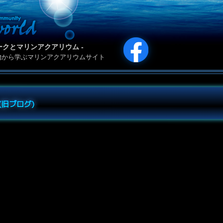
カリパークとマリンアクアリウム -
物から学ぶマリンアクアリウムサイト
e (旧ブログ)