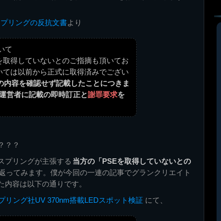
たスプリングの反抗文書
より
いて
Eを取得していないとのご指摘も頂いてお
いては以前から正式に取得済みでござい
の内容を確認せず記載したことにつきま
サイト運営者に記載の即時訂正と
謝罪要求
を
？？？
スプリングが主張する
当方の「PSEを取得していないとの
返ってみます。僕が今回の一連の記事でグランクリエイト
した内容は以下の通りです。
プリング社UV 370nm搭載LEDスポット検証
にて、