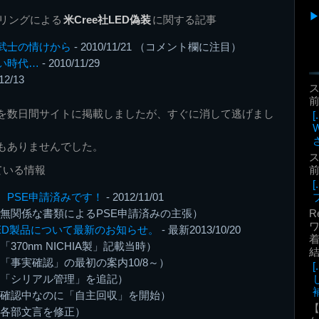
プリングによる
米Cree社LED偽装
に関する記事
武士の情けから
- 2010/11/21 （コメント欄に注目）
い時代…
- 2010/11/29
12/13
前
を数日間サイトに掲載しましたが、すぐに消して逃げまし
もありませんでした。
前
ている情報
、PSE申請済みです！
- 2012/11/01
R
無関係な書類によるPSE申請済みの主張）
ED製品について最新のお知らせ。
- 最新2013/10/20
着
「370nm NICHIA製」記載当時）
「事実確認」の最初の案内10/8～）
「シリアル管理」を追記）
補
確認中なのに「自主回収」を開始）
各部文言を修正）