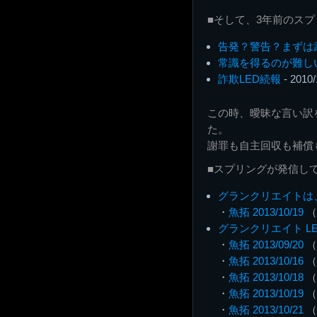
■そして、3年前のス
告発？警告？まずは
常識を得るのが難し
詐欺LED続報
- 2010/
この時、曖昧な言い訳
た。
謝罪も自主回収も補償
■スプリングが発信し
グランクリエイトは
・
魚拓 2013/10/19
（
グランクリエイト L
・
魚拓 2013/09/20
（
・
魚拓 2013/10/16
（
・
魚拓 2013/10/18
（
・
魚拓 2013/10/19
（
・
魚拓 2013/10/21
（