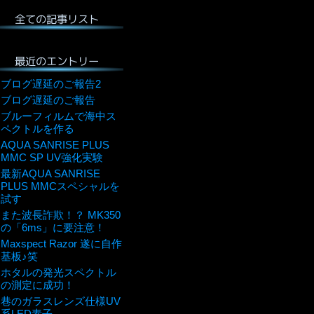
全ての記事リスト
最近のエントリー
ブログ遅延のご報告2
ブログ遅延のご報告
ブルーフィルムで海中ス
ペクトルを作る
AQUA SANRISE PLUS
MMC SP UV強化実験
最新AQUA SANRISE
PLUS MMCスペシャルを
試す
また波長詐欺！？ MK350
の「6ms」に要注意！
Maxspect Razor 遂に自作
基板♪笑
ホタルの発光スペクトル
の測定に成功！
巷のガラスレンズ仕様UV
系LED素子