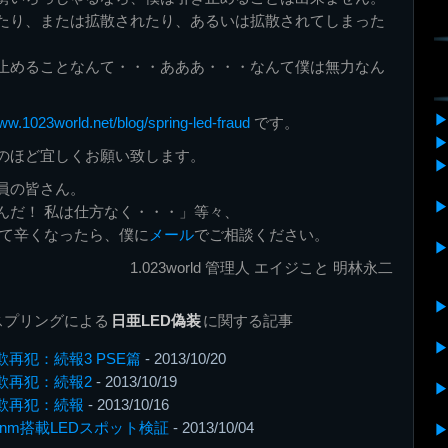
たり、または拡散されたり、あるいは拡散されてしまった
止めることなんて・・・あああ・・・なんて僕は無力なん
www.1023world.net/blog/spring-led-fraud
です。
のほど宜しくお願い致します。
員の皆さん。
んだ！ 私は仕方なく・・・」等々、
て辛くなったら、僕に
メール
でご相談ください。
1.023world 管理人 エイジこと 明林永二
スプリングによる
日亜LED偽装
に関する記事
欺再犯：続報3 PSE篇
- 2013/10/20
欺再犯：続報2
- 2013/10/19
欺再犯：続報
- 2013/10/16
0nm搭載LEDスポット検証
- 2013/10/04