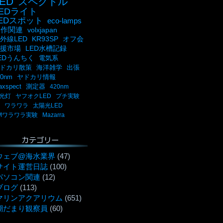
ED
スペクトル
LEDライト
LEDスポット
eco-lamps
自作関連
volxjapan
外線LED
KR93SP
オフ会
援市場
LED水槽記録
EDうんちく
電気系
ドカリ散策
海洋雑学
出張
00nm
ヤドカリ情報
axspect
測定器
420nm
光灯
ヤフオクLED
プチ実験
ワラワラ
太陽光LED
Mワラワラ実験
Mazarra
カテゴリー
ウェブ@海水業界
(47)
サイト運営日誌
(100)
パソコン関連
(12)
ブログ
(113)
マリンアクアリウム
(651)
潮だまり観察員
(60)