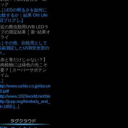
テック
[...] LEDの明るさを如何に
比較するか｜結果 Oh! Life
旧ブログ [...]
近の爬虫類用UVB LEDラ
プの測定結果 │ 新･結果オ
ーライ
[...] その他、比較用として
以前測定したUVB蛍光管の
...
【赤と青だけじゃない？】
多肉植物には緑色の光こそ
要？ | スーパーサボテン
タイム
..]
ttp://www.ushio.co.jp/documents/technology/lightedge/lightedge_36/u
0.pdf
ttp://www.1023world.net/blog/%E5%85%89%E5%90%88%E6
ttp://jspp.org/hiroba/q_and_a/detail.html?
d=1855 [...]
タグクラウド