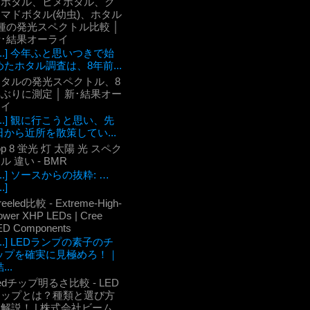
ケボタル、ヒメボタル、ク
マドボタル(幼虫)、ホタル
種の発光スペクトル比較 │
新･結果オーライ
[...] 今年ふと思いつきで始
めたホタル調査は、8年前...
ホタルの発光スペクトル、8
ぶりに測定 │ 新･結果オー
ライ
[...] 観に行こうと思い、先
日から近所を散策してい...
op 8 蛍光 灯 太陽 光 スペク
ル 違い - BMR
[...] ソースからの抜粋: …
..]
reeled比較 - Extreme-High-
ower XHP LEDs | Cree
ED Components
[...] LEDランプの素子のチ
ップを確実に見極めろ！｜
...
edチップ明るさ比較 - LED
チップとは？種類と選び方
解説！ | 株式会社ビーム