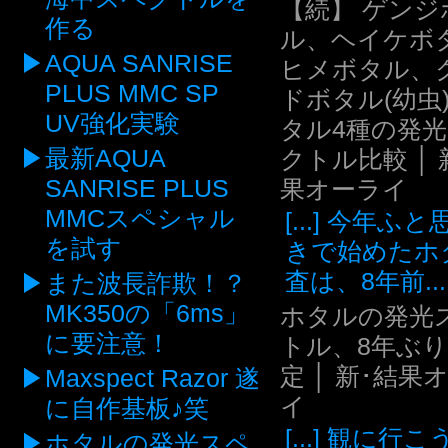
【続】 ゲンジ
作る
ル、ヘイケボ
AQUA SANRISE
ヒメボタル、
PLUS MMC SP
ドボタル(幼虫
UV強化実験
タル4種の発
最新AQUA
クトル比較 │ 
SANRISE PLUS
果オーライ
MMCスペシャル
[...] 今年ふ
を試す
きで始めたホ
査は、8年前...
また波長詐欺！？
MK350の「6ms」
ホタルの発光
に要注意！
トル、8年ぶ
定 │ 新･結果
Maxspect Razor 遂
イ
に自作基板♪笑
[...] 観に行
ホタルの発光スペ