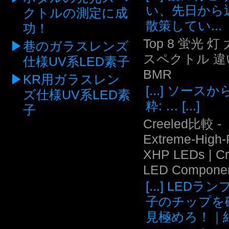
い、先日から
クトルの測定に成
散策してい...
功！
Top 8 蛍光 灯
巷のガラスレンズ
スペクトル 違い
仕様UV系LED素子
BMR
KR用ガラスレン
[...] ソース
ズ仕様UV系LED素
粋: … [...]
子
Creeled比較 -
Extreme-High
XHP LEDs | C
LED Compone
[...] LEDラ
子のチップを
見極めろ！｜結.