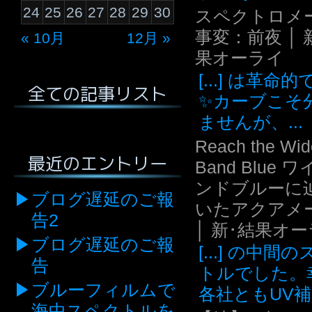
24
25
26
27
28
29
30
スペクトロメ
事変：前夜 │ 
« 10月
12月 »
果オーライ
[...] は革命
全ての記事リスト
✨カーブこそ
ませんが、...
Reach the Wid
最近のエントリー
Band Blue 
ンドブルーに
ブログ遅延のご報
いたアクアメ
告2
│ 新･結果オ
ブログ遅延のご報
[...] の中間
告
トルでした。
ブルーフィルムで
各社ともUV補.
海中スペクトルを