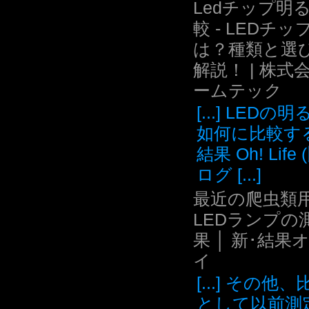
Ledチップ明
較 - LEDチッ
は？種類と選
解説！ | 株式
ームテック
[...] LEDの
如何に比較す
結果 Oh! Life
ログ [...]
最近の爬虫類用
LEDランプの
果 │ 新･結果
イ
[...] その他
として以前測