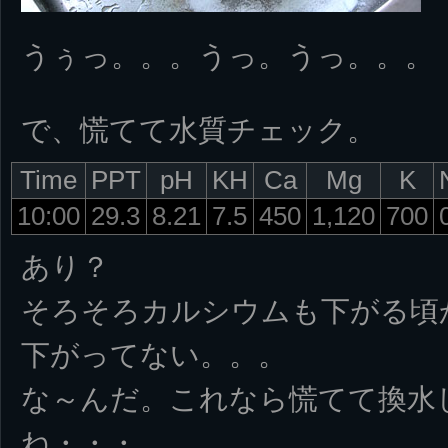
うぅっ。。。うっ。うっ。。。
で、慌てて水質チェック。
Time
PPT
pH
KH
Ca
Mg
K
10:00
29.3
8.21
7.5
450
1,120
700
あり？
そろそろカルシウムも下がる頃
下がってない。。。
な～んだ。これなら慌てて換水
ね・・・。