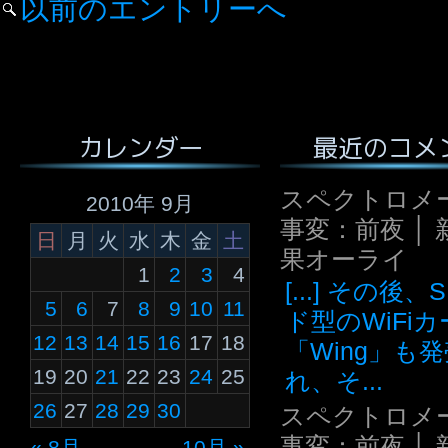
以前のエントリーへ
最近のコメ
カレンダー
スペクトロメ
2010年 9月
事変：前夜 │ 
日
月
火
水
木
金
土
果オーライ
1
2
3
4
[...] その後
5
6
7
8
9
10
11
ド型のWiFi
12
13
14
15
16
17
18
「Wing」も
19
20
21
22
23
24
25
れ、そ...
26
27
28
29
30
スペクトロメ
事変：前夜 │ 
« 8月
10月 »