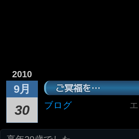
2010
ご冥福を…
9月
ブログ
エ
30