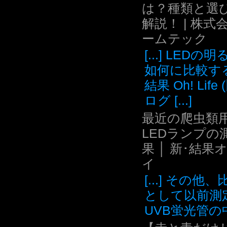
は？種類と選
解説！ | 株式
ームテック
[...] LEDの
如何に比較す
結果 Oh! Life
ログ [...]
最近の爬虫類用
LEDランプの
果 │ 新･結果
イ
[...] その他
として以前測
UVB蛍光管の中.