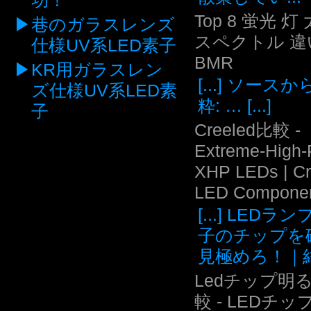
功！
Top 8 蛍光 灯
巷のガラスレンズ
スペクトル 違い
仕様UV系LED素子
BMR
KR用ガラスレン
[...] ソース
ズ仕様UV系LED素
粋: … [...]
子
Creeled比較 -
Extreme-High
XHP LEDs | C
LED Compone
[...] LEDラ
子のチップを
見極めろ！｜結.
Ledチップ明
較 - LEDチッ