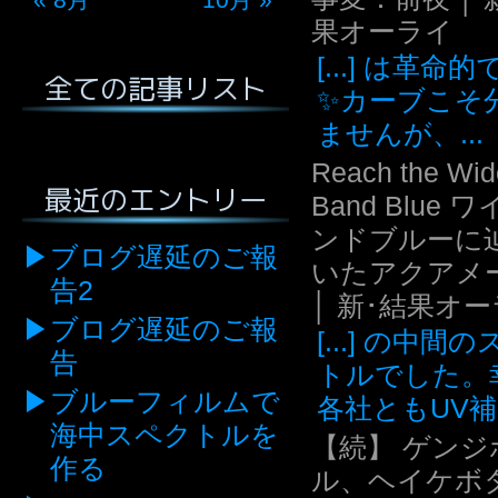
果オーライ
[...] は革命
全ての記事リスト
✨カーブこそ
ませんが、...
Reach the Wid
最近のエントリー
Band Blue 
ンドブルーに
ブログ遅延のご報
いたアクアメ
告2
│ 新･結果オ
ブログ遅延のご報
[...] の中間
告
トルでした。
ブルーフィルムで
各社ともUV補.
海中スペクトルを
【続】 ゲンジ
作る
ル、ヘイケボ