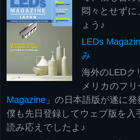
悶々とせずに
ょう♪
LEDs Maga
み
海外のLED
メリカのフリ
Magazine
」の日本語版が遂に発
僕も先日登録してウェブ版を入
読み応えでしたよ♪