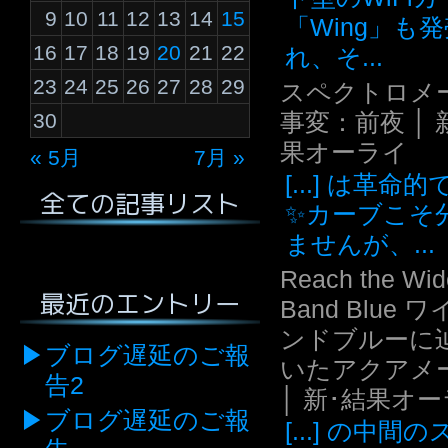
9
10
11
12
13
14
15
「Wing」も
16
17
18
19
20
21
22
れ、そ...
23
24
25
26
27
28
29
スペクトロメ
事変：前夜 │ 
30
果オーライ
« 5月
7月 »
[...] は革命
全ての記事リスト
✨カーブこそ
ませんが、...
Reach the Wid
最近のエントリー
Band Blue 
ンドブルーに
ブログ遅延のご報
いたアクアメ
告2
│ 新･結果オ
ブログ遅延のご報
[...] の中間