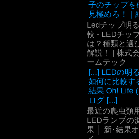
子のチップを
見極めろ！｜結.
Ledチップ明
較 - LEDチッ
は？種類と選
解説！ | 株式
ームテック
[...] LEDの
如何に比較す
結果 Oh! Life
ログ [...]
最近の爬虫類用
LEDランプの
果 │ 新･結果
イ