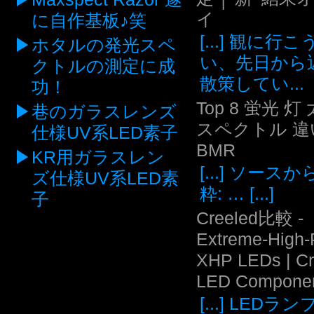
イ
に自作基板♪笑
[...] 観に行
ホタルの発光スペ
い、先日から
クトルの測定に成
散策してい...
功！
Top 8 蛍光 灯
巷のガラスレンズ
スペクトル 違い
仕様UV系LED素子
BMR
KR用ガラスレン
[...] ソース
ズ仕様UV系LED素
粋: … [...]
子
Creeled比較 -
Extreme-High
XHP LEDs | C
LED Compone
[...] LEDラ