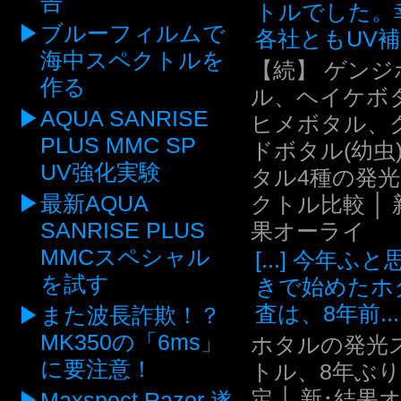
告
トルでした。
ブルーフィルムで
各社ともUV補.
海中スペクトルを
【続】 ゲンジ
作る
ル、ヘイケボ
AQUA SANRISE
ヒメボタル、
PLUS MMC SP
ドボタル(幼虫
UV強化実験
タル4種の発
最新AQUA
クトル比較 │ 
SANRISE PLUS
果オーライ
MMCスペシャル
[...] 今年ふ
を試す
きで始めたホ
査は、8年前...
また波長詐欺！？
MK350の「6ms」
ホタルの発光
に要注意！
トル、8年ぶ
定 │ 新･結果
Maxspect Razor 遂