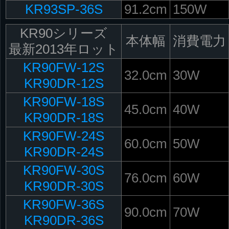
KR93SP-36S
91.2cm
150W
KR90シリーズ
本体幅
消費電力
最新2013年ロット
KR90FW-12S
32.0cm
30W
KR90DR-12S
KR90FW-18S
45.0cm
40W
KR90DR-18S
KR90FW-24S
60.0cm
50W
KR90DR-24S
KR90FW-30S
76.0cm
60W
KR90DR-30S
KR90FW-36S
90.0cm
70W
KR90DR-36S