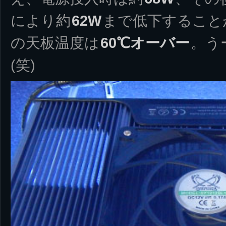
により約
62W
まで低下すること
の天板温度は
60℃オーバー
。う
(笑)