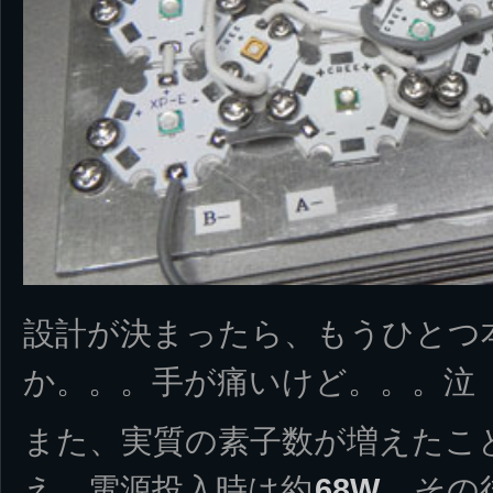
設計が決まったら、もうひとつ
か。。。手が痛いけど。。。泣
また、実質の素子数が増えたこ
え、電源投入時は約
68W
、その