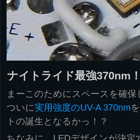
ナイトライド最強370nm
まーこのためにスペースを確保し
ついに
実用強度のUV-A 370nm
を
トの誕生となるかっ！？
ちなみに、LEDデザインが決定