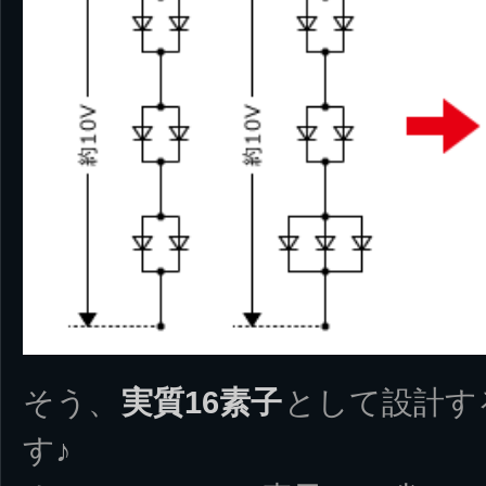
そう、
実質16素子
として設計す
す♪