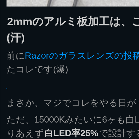
2mmのアルミ板加工は、
(汗)
前に
Razorのガラスレンズの投
たコレです(爆)
まさか、マジでコレをやる日が
ただ、15000Kみたいに6ヶも
りあえず
白LED率25%
で設計す