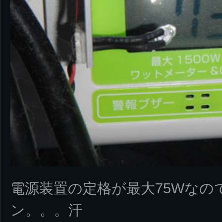
電源装置の定格が最大75Wなの
ン。。。汗