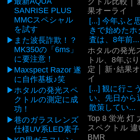
最新AQUA
クトル比較 │ 
SANRISE PLUS
果オーライ
MMCスペシャル
[...] 今年ふ
を試す
きで始めたホ
査は、8年前...
また波長詐欺！？
MK350の「6ms」
ホタルの発光
に要注意！
トル、8年ぶ
定 │ 新･結果
Maxspect Razor 遂
イ
に自作基板♪笑
[...] 観に行
ホタルの発光スペ
い、先日から
クトルの測定に成
散策してい...
功！
Top 8 蛍光 灯
巷のガラスレンズ
スペクトル 違い
仕様UV系LED素子
BMR
KR用ガラスレン