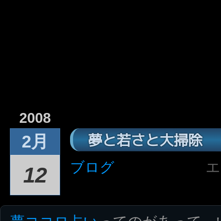
2008
夢と若さと大掃除
2月
ブログ
エ
12