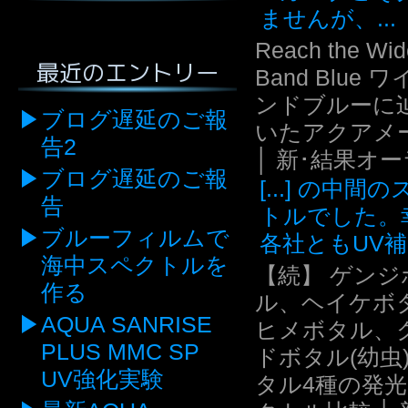
ませんが、...
Reach the Wid
最近のエントリー
Band Blue 
ンドブルーに
ブログ遅延のご報
いたアクアメ
告2
│ 新･結果オ
ブログ遅延のご報
[...] の中間
告
トルでした。
ブルーフィルムで
各社ともUV補.
海中スペクトルを
【続】 ゲンジ
作る
ル、ヘイケボ
AQUA SANRISE
ヒメボタル、
PLUS MMC SP
ドボタル(幼虫
UV強化実験
タル4種の発