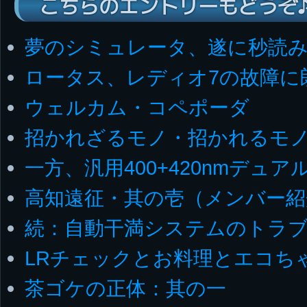
こちらのエントリーもどうぞ
夢のシミュレータ、遂に秒読
ロータス、レディオ7の故障に
ウェルカム・コペポーダ
招かれざるモノ・招かれるモ
一方、汎用400+420nmデュア
高知遠征・其の壱（メンバー紹
続：自動干満システムのトラ
LRチェックとお料理とエコち
茶ゴケの正体：其の一