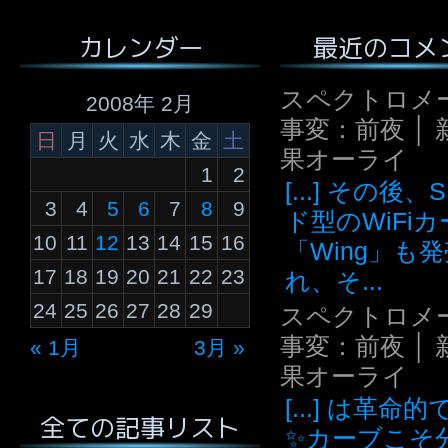
最近のコメ
カレンダー
スペクトロメ
2008年 2月
事変：前夜 │ 
日
月
火
水
木
金
土
果オーライ
1
2
[...] その後
3
4
5
6
7
8
9
ド型のWiFi
10
11
12
13
14
15
16
「Wing」も
17
18
19
20
21
22
23
れ、そ...
24
25
26
27
28
29
スペクトロメ
事変：前夜 │ 
« 1月
3月 »
果オーライ
[...] は革命
全ての記事リスト
✨カーブこそ