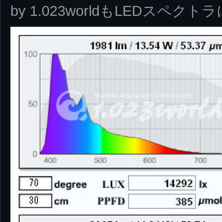
by 1.023worldもLEDス