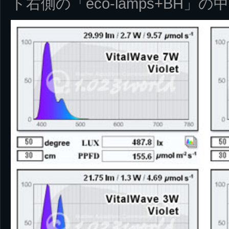
ト右側の「eco-lamps+BH」