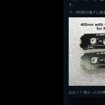
す。
で、KR用UV素子に
おおぅ？ 暗かったU