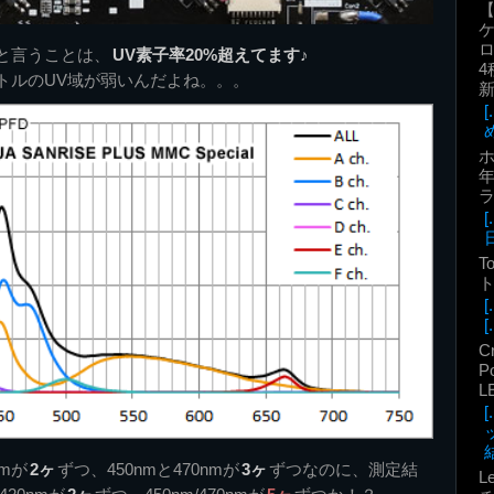
ロ
系と言うことは、
UV素子率20%超えてます♪
4
トルのUV域が弱いんだよね。。。
年
T
ト
[.
C
P
L
結
nmが
2ヶ
ずつ、450nmと470nmが
3ヶ
ずつなのに、測定結
L