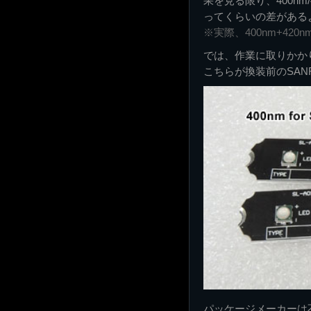
果を見る限り、400nm/
ってくらいの差があるよ
※実際、400nm+420nm
では、作業に取りかか
こちらが換装前のSANR
パッケージメーカーは不