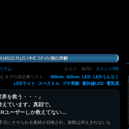
ANRISE PLUS MMC SP UV強化実験
リウム
エイジ
16:57
コメント0件
含むタグの全記事リスト：
400nm
420nm
LED
LEDうんちく
LEDライト
スペクトル
プチ実験
紫外線LED
電気系
世界を救う・・・」
考えています。真顔で。
KRユーザーしか救えてない…
手元にそそられる素材が召喚され、衝動は抑えきれないも