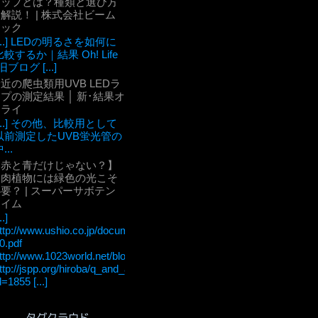
チップとは？種類と選び方
解説！ | 株式会社ビーム
テック
[...] LEDの明るさを如何に
比較するか｜結果 Oh! Life
旧ブログ [...]
近の爬虫類用UVB LEDラ
プの測定結果 │ 新･結果オ
ーライ
[...] その他、比較用として
以前測定したUVB蛍光管の
...
【赤と青だけじゃない？】
多肉植物には緑色の光こそ
要？ | スーパーサボテン
タイム
..]
ttp://www.ushio.co.jp/documents/technology/lightedge/lightedge_36/u
0.pdf
ttp://www.1023world.net/blog/%E5%85%89%E5%90%88%E6
ttp://jspp.org/hiroba/q_and_a/detail.html?
d=1855 [...]
タグクラウド