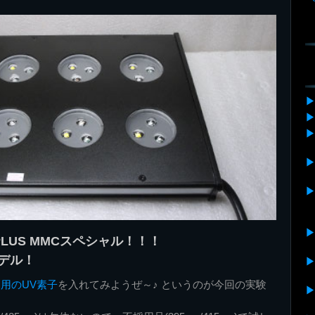
E PLUS MMCスペシャル！！！
モデル！
R用のUV素子
を入れてみようぜ～♪ というのが今回の実験