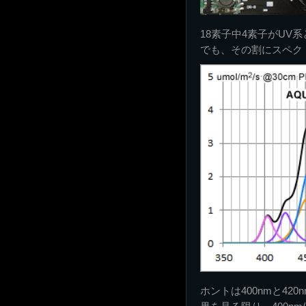
18素子中4素子がUV
でも、その割にスペク
ホントは400nmと420