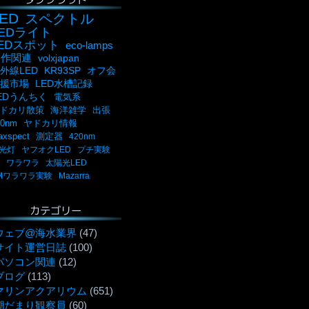
ED
スペクトル
LEDライト
LEDスポット
eco-lamps
自作関連
volxjapan
外線LED
KR93SP
オフ会
援市場
LED水槽記録
EDうんちく
電気系
ドカリ散策
海洋雑学
出張
00nm
ヤドカリ情報
axspect
測定器
420nm
光灯
ヤフオクLED
プチ実験
ワラワラ
太陽光LED
Mワラワラ実験
Mazarra
カテゴリー
ウェブ@海水業界
(47)
サイト運営日誌
(100)
パソコン関連
(12)
ブログ
(113)
マリンアクアリウム
(651)
潮だまり観察員
(60)