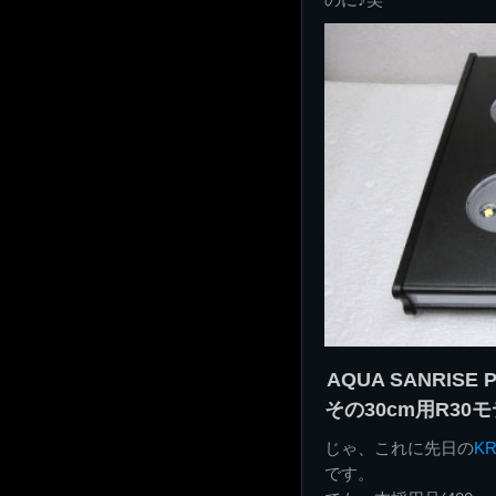
AQUA SANRIS
その30cm用R30
じゃ、これに先日の
K
です。