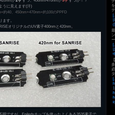
420nmが
2ヶ
ずつ、450nm/470nmが
5ヶ
ずつか！？
を
うに見えます(汗)
=約40、450nm+470nm=約100のPPFD
ります。
(
ISEオリジナルのUV素子400nmと420nm。
最
ン
中
必
[.
h
1
h
h
i
明ですが、Epiledsチップを使ったよくある3535素子で