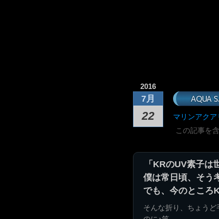
2016
AQUA S
7月
22
マリンアクア
この記事を
「KRのUV素子は
僕は常日頃、そう
でも、今のところ
そんな折り、ちょうど
のに♪笑