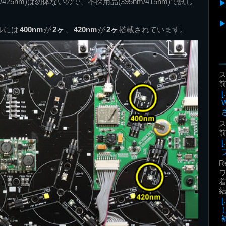
/425nm)は勿体ないので、不採用品(395nm/415nm)で試し
ルには
400nm
が
2ヶ
、
420nm
が
2ヶ
搭載されています。
前
前
R
着
補