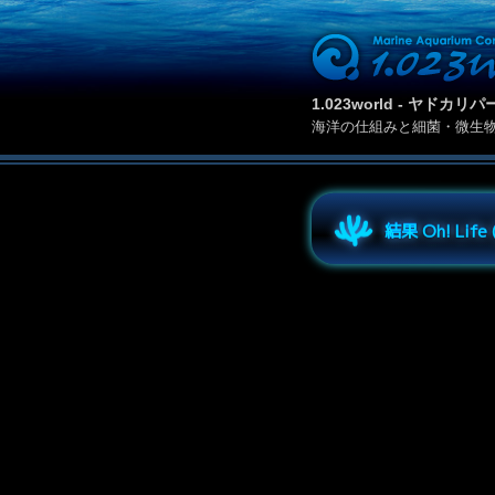
1.023world - ヤド
海洋の仕組みと細菌・微生
結果 Oh! Lif