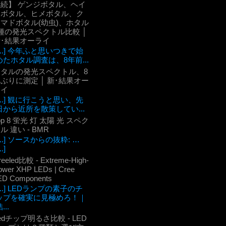
【続】 ゲンジボタル、ヘイ
ケボタル、ヒメボタル、ク
マドボタル(幼虫)、ホタル
種の発光スペクトル比較 │
新･結果オーライ
[...] 今年ふと思いつきで始
めたホタル調査は、8年前...
ホタルの発光スペクトル、8
ぶりに測定 │ 新･結果オー
ライ
[...] 観に行こうと思い、先
日から近所を散策してい...
op 8 蛍光 灯 太陽 光 スペク
ル 違い - BMR
[...] ソースからの抜粋: …
..]
reeled比較 - Extreme-High-
ower XHP LEDs | Cree
ED Components
[...] LEDランプの素子のチ
ップを確実に見極めろ！｜
...
edチップ明るさ比較 - LED