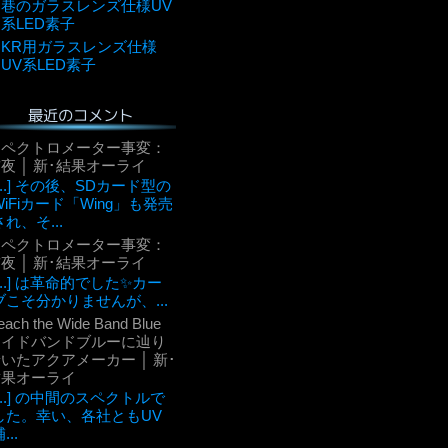
巷のガラスレンズ仕様UV
系LED素子
KR用ガラスレンズ仕様
UV系LED素子
最近のコメント
スペクトロメーター事変：
夜 │ 新･結果オーライ
[...] その後、SDカード型の
WiFiカード「Wing」も発売
され、そ...
スペクトロメーター事変：
夜 │ 新･結果オーライ
[...] は革命的でした✨カー
ブこそ分かりませんが、...
each the Wide Band Blue
ワイドバンドブルーに辿り
いたアクアメーカー │ 新･
結果オーライ
[...] の中間のスペクトルで
した。幸い、各社ともUV
...