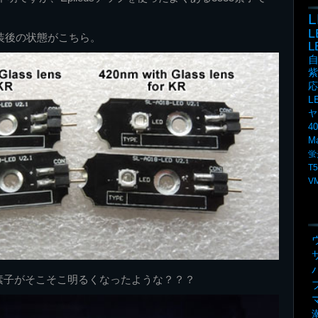
L
換装後の状態がこちら。
紫
応
L
ヤ
4
M
蛍
T5
V
V素子がそこそこ明るくなったような？？？