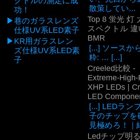
クトルの測定に成
散策してい...
功！
Top 8 蛍光 灯
巷のガラスレンズ
スペクトル 違い
仕様UV系LED素子
BMR
KR用ガラスレン
[...] ソース
ズ仕様UV系LED素
粋: … [...]
子
Creeled比較 -
Extreme-High
XHP LEDs | C
LED Compone
[...] LEDラ
子のチップを
見極めろ！｜結.
Ledチップ明