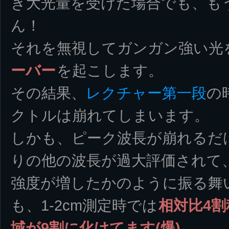
き大光量を受けた場合でも、も
ん！
それを無視してガンガン強い光
ーバー
を起こします。
その結果、
レクチャー第一段
の
クトルは崩れてしまいます。
しかも、ピーク波長が崩れるだ
りの他の波長が過大評価されて
強度が増したかのように振る舞
も、1-2cm測定時では
相対比4割
域が9割に化けてます(爆)