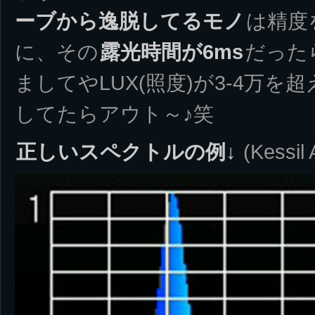
ーブから逸脱してるモノ
は精度
に、その
露光時間が6ms
だった
ましてやLUX(照度)が3-4万を超
してたらアウト～♪笑
正しいスペクトルの例↓
(Kessi