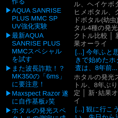
作る
ル、ヘイケボ
AQUA SANRISE
ヒメボタル、
PLUS MMC SP
ドボタル(幼虫
UV強化実験
タル4種の発
最新AQUA
クトル比較 │ 
SANRISE PLUS
果オーライ
MMCスペシャル
[...] 今年ふ
を試す
きで始めたホ
査は、8年前...
また波長詐欺！？
MK350の「6ms」
ホタルの発光
に要注意！
トル、8年ぶ
定 │ 新･結果
Maxspect Razor 遂
イ
に自作基板♪笑
[...] 観に行
ホタルの発光スペ
い、先日から