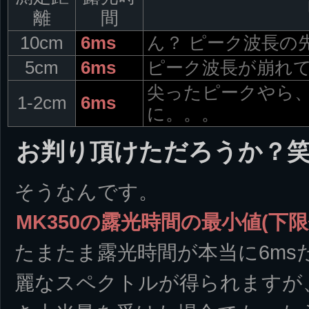
離
間
10cm
6ms
ん？ ピーク波長の
5cm
6ms
ピーク波長が崩れ
尖ったピークやら
1-2cm
6ms
に。。。
お判り頂けただろうか？
そうなんです。
MK350の露光時間の最小値(下限
たまたま露光時間が本当に6ms
麗なスペクトルが得られますが、