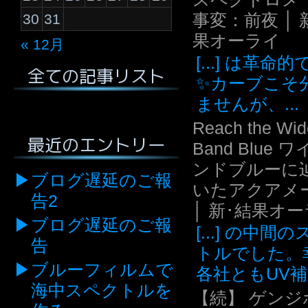
事変：前夜 │ 
30
31
果オーライ
« 12月
[...] は革命
全ての記事リスト
✨カーブこそ
ませんが、...
Reach the Wid
最近のエントリー
Band Blue 
ンドブルーに
ブログ遅延のご報
いたアクアメ
告2
│ 新･結果オ
ブログ遅延のご報
[...] の中間
告
トルでした。
ブルーフィルムで
各社ともUV補.
海中スペクトルを
【続】 ゲンジ