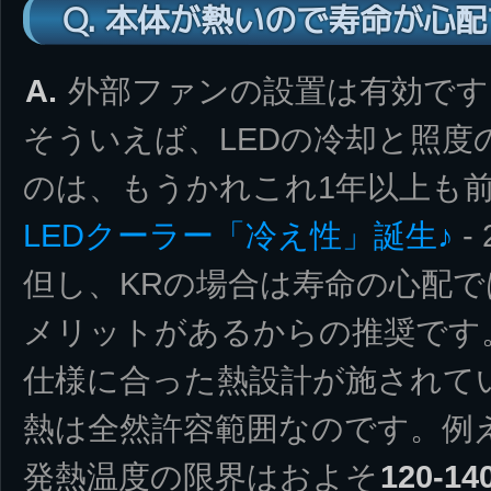
Q. 本体が熱いので寿命が心
A.
外部ファンの設置は有効です
そういえば、LEDの冷却と照度
のは、もうかれこれ1年以上も
LEDクーラー「冷え性」誕生♪
- 
但し、KRの場合は寿命の心配
メリットがあるからの推奨です。
仕様に合った熱設計が施されて
熱は全然許容範囲なのです。例え
発熱温度の限界はおよそ
120-14