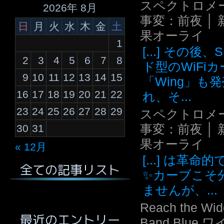
スペクトロメ
2026年 8月
事変：前夜 │ 
日
月
火
水
木
金
土
果オーライ
1
[...] その後
2
3
4
5
6
7
8
ド型のWiFi
9
10
11
12
13
14
15
「Wing」も
16
17
18
19
20
21
22
れ、そ...
23
24
25
26
27
28
29
スペクトロメ
事変：前夜 │ 
30
31
果オーライ
« 12月
[...] は革命
全ての記事リスト
✨カーブこそ
ませんが、...
Reach the Wid
最近のエントリー
Band Blue 