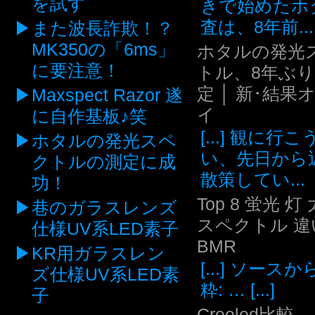
を試す
きで始めたホ
査は、8年前...
また波長詐欺！？
MK350の「6ms」
ホタルの発光
に要注意！
トル、8年ぶ
定 │ 新･結果
Maxspect Razor 遂
イ
に自作基板♪笑
[...] 観に行
ホタルの発光スペ
い、先日から
クトルの測定に成
散策してい...
功！
Top 8 蛍光 灯
巷のガラスレンズ
スペクトル 違い
仕様UV系LED素子
BMR
KR用ガラスレン
[...] ソース
ズ仕様UV系LED素
粋: … [...]
子
Creeled比較 -