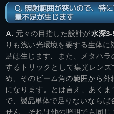
Q. 照射範囲が狭いので、特
量不足が生じます
A.
元々の目指した設計が
水深3-
りも浅い光環境を要する生体に
足は生じます。また、メタハラ
するトリックとして集光レンズ
め、そのビーム角の範囲から外
になります。とは言え、あくま
で、製品単体で足りないならば
せん。それは他の照明でも同じ