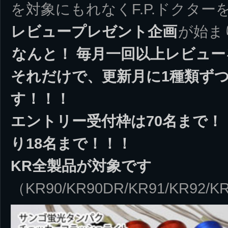
を対象にもれなくF.P.ドクタ
レビュープレゼント企画
が始ま
なんと！ 毎月一回以上レビュ
それだけで、更新月に1種類ずつF
す！！！
エントリー受付枠は70名まで！
り18名まで！！！
KR全製品が対象です
（KR90/KR90DR/KR91/KR92/K