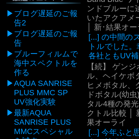
ンドブルーに
ブログ遅延のご報
いたアクアメ
告2
│ 新･結果オ
ブログ遅延のご報
[...] の中間
告
トルでした。
ブルーフィルムで
各社ともUV補.
海中スペクトルを
【続】 ゲンジ
作る
ル、ヘイケボ
AQUA SANRISE
ヒメボタル、
PLUS MMC SP
ドボタル(幼虫
UV強化実験
タル4種の発
最新AQUA
クトル比較 │ 
SANRISE PLUS
果オーライ
MMCスペシャル
[...] 今年ふ