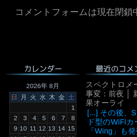
コメントフォームは現在閉鎖
最近のコメ
カレンダー
スペクトロメ
2026年 8月
事変：前夜 │ 
日
月
火
水
木
金
土
果オーライ
1
[...] その後
2
3
4
5
6
7
8
ド型のWiFi
9
10
11
12
13
14
15
「Wing」も