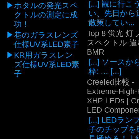
[...] 観に行
ホタルの発光スペ
い、先日から
クトルの測定に成
散策してい...
功！
Top 8 蛍光 灯
巷のガラスレンズ
スペクトル 違い
仕様UV系LED素子
BMR
KR用ガラスレン
[...] ソース
ズ仕様UV系LED素
粋: … [...]
子
Creeled比較 -
Extreme-High
XHP LEDs | C
LED Compone
[...] LEDラ
子のチップを
見極めろ！｜結.