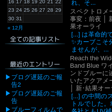
16
17
18
19
20
21
22
れ、そ...
23
24
25
26
27
28
29
スペクトロメ
事変：前夜 │ 
30
31
果オーライ
« 12月
[...] は革命
全ての記事リスト
✨カーブこそ
ませんが、...
Reach the Wid
最近のエントリー
Band Blue 
ンドブルーに
ブログ遅延のご報
いたアクアメ
告2
│ 新･結果オ
ブログ遅延のご報
[...] の中間
告
トルでした。
ブルーフィルムで
各社ともUV補.