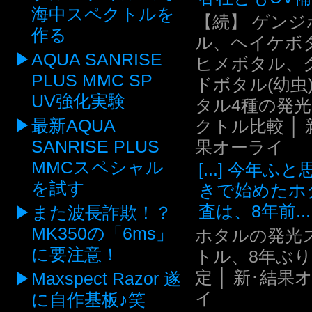
海中スペクトルを
【続】 ゲンジ
作る
ル、ヘイケボ
AQUA SANRISE
ヒメボタル、
PLUS MMC SP
ドボタル(幼虫
UV強化実験
タル4種の発
最新AQUA
クトル比較 │ 
SANRISE PLUS
果オーライ
MMCスペシャル
[...] 今年ふ
を試す
きで始めたホ
査は、8年前...
また波長詐欺！？
MK350の「6ms」
ホタルの発光
に要注意！
トル、8年ぶ
定 │ 新･結果
Maxspect Razor 遂
イ
に自作基板♪笑