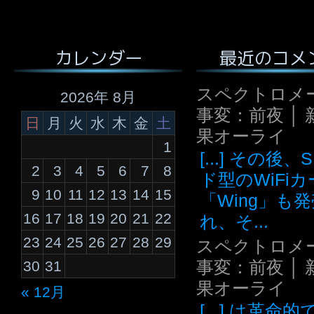
最近のコメ
カレンダー
スペクトロメ
2026年 8月
事変：前夜 │ 
日
月
火
水
木
金
土
果オーライ
1
[...] その後
2
3
4
5
6
7
8
ド型のWiFi
9
10
11
12
13
14
15
「Wing」も
16
17
18
19
20
21
22
れ、そ...
23
24
25
26
27
28
29
スペクトロメ
事変：前夜 │ 
30
31
果オーライ
« 12月
[...] は革命