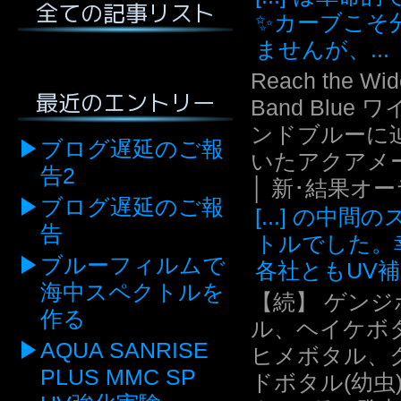
全ての記事リスト
✨カーブこそ
ませんが、...
Reach the Wid
最近のエントリー
Band Blue 
ンドブルーに
ブログ遅延のご報
いたアクアメ
告2
│ 新･結果オ
ブログ遅延のご報
[...] の中間
告
トルでした。
ブルーフィルムで
各社ともUV補.
海中スペクトルを
【続】 ゲンジ
作る
ル、ヘイケボ
AQUA SANRISE
ヒメボタル、
PLUS MMC SP
ドボタル(幼虫