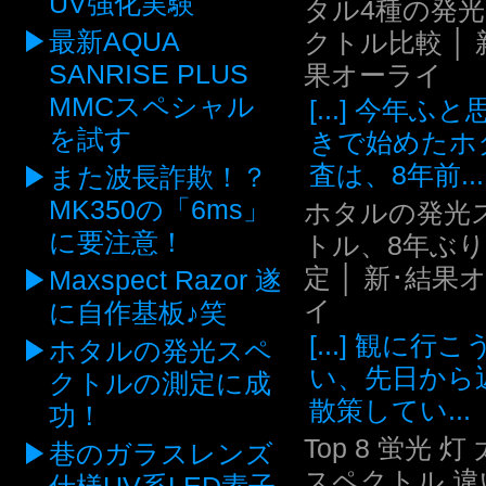
UV強化実験
タル4種の発
最新AQUA
クトル比較 │ 
SANRISE PLUS
果オーライ
MMCスペシャル
[...] 今年ふ
を試す
きで始めたホ
査は、8年前...
また波長詐欺！？
MK350の「6ms」
ホタルの発光
に要注意！
トル、8年ぶ
定 │ 新･結果
Maxspect Razor 遂
イ
に自作基板♪笑
[...] 観に行
ホタルの発光スペ
い、先日から
クトルの測定に成
散策してい...
功！
Top 8 蛍光 灯
巷のガラスレンズ
スペクトル 違い