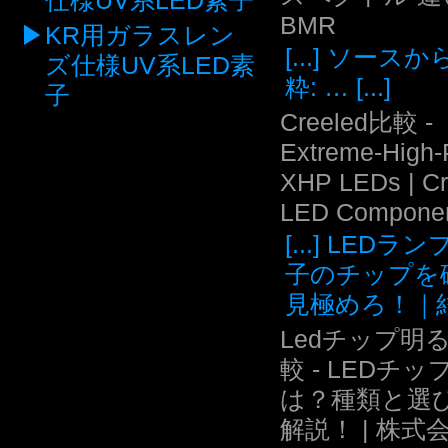
仕様UV系LED素子
BMR
KR用ガラスレン
[...] ソース
ズ仕様UV系LED素
粋: … [...]
子
Creeled比較 -
Extreme-High
XHP LEDs | C
LED Compone
[...] LEDラ
子のチップを
見極めろ！｜結.
Ledチップ明
較 - LEDチッ
は？種類と選
解説！ | 株式