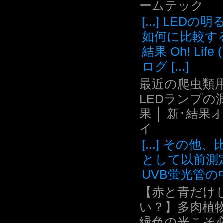
ームテック
[...] LEDの
如何に比較す
結果 Oh! Life
ログ [...]
最近の爬虫類用
LEDランプの
果 │ 新･結果
イ
[...] その他
として以前測
UVB蛍光管の中.
【赤と青だけ
い？】多肉植
緑色の光こそ