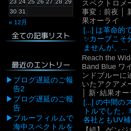
23
24
25
26
27
28
29
スペクトロメ
事変：前夜 │ 
30
31
果オーライ
« 12月
[...] は革命
全ての記事リスト
✨カーブこそ
ませんが、...
Reach the Wid
最近のエントリー
Band Blue 
ンドブルーに
ブログ遅延のご報
いたアクアメ
告2
│ 新･結果オ
ブログ遅延のご報
[...] の中間
告
トルでした。
ブルーフィルムで
各社ともUV補.
海中スペクトルを
【続】 ゲンジ