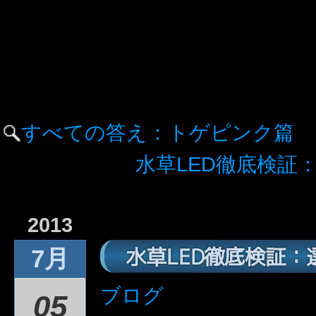
すべての答え：トゲピンク篇
水草LED徹底検証：天
2013
水草LED徹底検証：
7月
ブログ
05