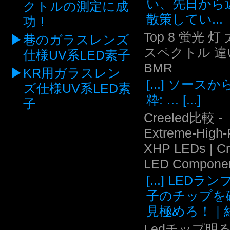
い、先日から
クトルの測定に成
散策してい...
功！
Top 8 蛍光 灯
巷のガラスレンズ
スペクトル 違い
仕様UV系LED素子
BMR
KR用ガラスレン
[...] ソース
ズ仕様UV系LED素
粋: … [...]
子
Creeled比較 -
Extreme-High
XHP LEDs | C
LED Compone
[...] LEDラ
子のチップを
見極めろ！｜結.
Ledチップ明