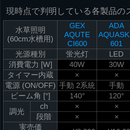
現時点で判明している各製品の
GEX
ADA
水草照明
AQUTE
AQUASK
(60cm水槽用)
CI600
601
光源種別
蛍光灯
LED
消費電力 [W]
40W
30W
タイマー内蔵
×
×
電源 (ON/OFF)
手動 2系統
手動
ビーム角 [°]
140°
120°
ch
×
×
調光
段階
×
×
実売価