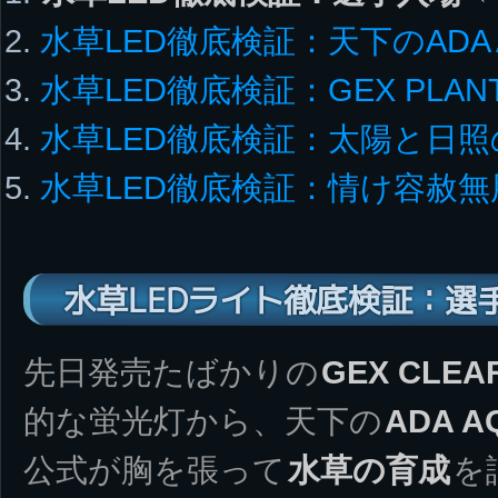
水草LED徹底検証：天下のADA 
水草LED徹底検証：GEX PLAN
水草LED徹底検証：太陽と日照
水草LED徹底検証：情け容赦
水草LEDライト徹底検証：選
先日発売たばかりの
GEX CLEA
的な蛍光灯から、天下の
ADA A
公式が胸を張って
水草の育成
を