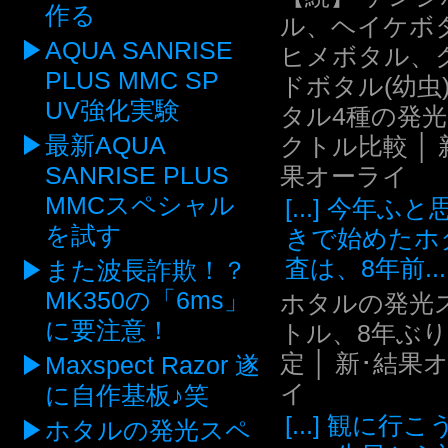
作る
ル、ヘイケボ
AQUA SANRISE
ヒメボタル、
PLUS MMC SP
ドボタル(幼虫
UV強化実験
タル4種の発
最新AQUA
クトル比較 │ 
SANRISE PLUS
果オーライ
MMCスペシャル
[...] 今年ふ
を試す
きで始めたホ
査は、8年前...
また波長詐欺！？
MK350の「6ms」
ホタルの発光
に要注意！
トル、8年ぶ
定 │ 新･結果
Maxspect Razor 遂
イ
に自作基板♪笑
[...] 観に行
ホタルの発光スペ