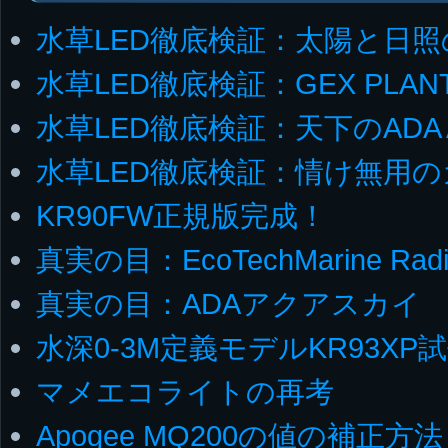
水草LED徹底検証：太陽と日照
水草LED徹底検証：GEX PLAN
水草LED徹底検証：天下のADA 
水草LED徹底検証：情け無用
KR90FW正規版完成！
真実の目：EcoTechMarine Radi
真実の目：ADAアクアスカイ
水深0-3M定義モデルKR93XP
マメエコライトの再考
Apogee MQ200の値の補正方法